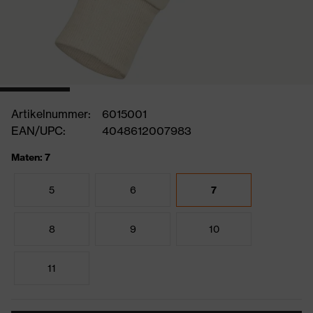
Artikelnummer:
6015001
EAN/UPC:
4048612007983
Maten: 7
5
6
7
8
9
10
11