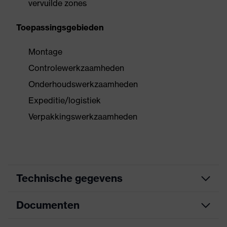
vervuilde zones
Toepassingsgebieden
Montage
Controlewerkzaamheden
Onderhoudswerkzaamheden
Expeditie/logistiek
Verpakkingswerkzaamheden
Technische gegevens
Documenten
Zoek kleur (filter)
oranje, wit
Uitvoering
met gebreide boord