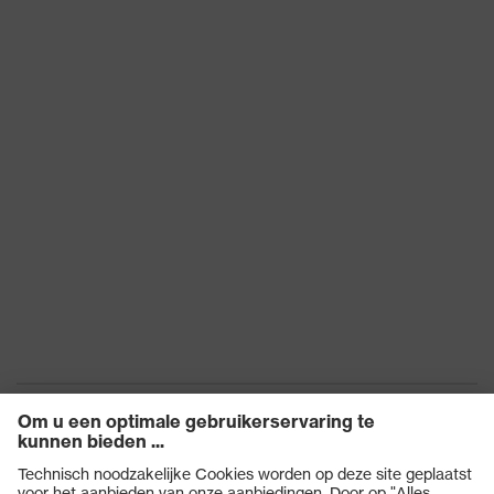
Hergebruik
Herbruikbaar (R)
STANDARD 100 door
OEKO-TEX®,
Certificaten
Geschiktheid voor
contact met
levensmiddelen
EN 407:2020, EN
Norm
388:2016 + A1:2018, EN
ISO 21420:2020