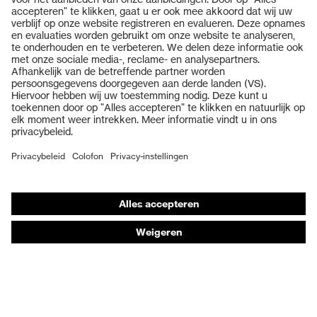
Producten
Veiligheidsbrillen
Veiligheidshelmen
Veiligheidshandschoenen
Veiligheidsschoenen
Individuele PBM
Adembeschermingsmaskers
Gehoorbescherming
Beschermende kleding en workwear
Productadvisering
Handbescherming: uvex Chemical Expert System