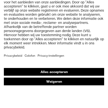
Producten
Veiligheidsbrillen
Veiligheidshelmen
Veiligheidshandschoenen
Veiligheidsschoenen
Individuele PBM
Adembeschermingsmaskers
Gehoorbescherming
Beschermende kleding en workwear
Productadvisering
Handbescherming: uvex Chemical Expert System