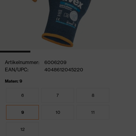
Artikelnummer:
6006209
EAN/UPC:
4048612045220
Maten: 9
6
7
8
9
10
11
12