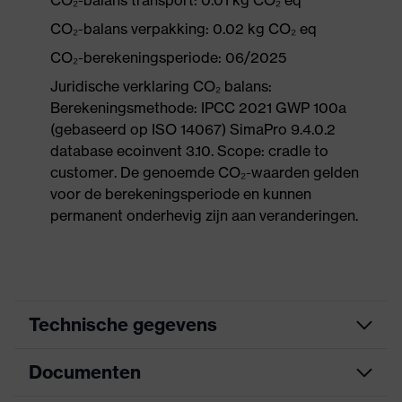
CO₂-balans transport: 0.01 kg CO₂ eq
CO₂-balans verpakking: 0.02 kg CO₂ eq
CO₂-berekeningsperiode: 06/2025
Juridische verklaring CO₂ balans:
Berekeningsmethode: IPCC 2021 GWP 100a
(gebaseerd op ISO 14067) SimaPro 9.4.0.2
database ecoinvent 3.10. Scope: cradle to
customer. De genoemde CO₂-waarden gelden
voor de berekeningsperiode en kunnen
permanent onderhevig zijn aan veranderingen.
Technische gegevens
Documenten
Marketingkleur
antraciet, donkerblauw