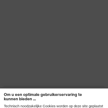
uvex-technologie
3D ErgoFlex Technology
Hergebruik
Herbruikbaar (R)
proDerm, STANDARD
Certificaten
100 door OEKO-TEX®
EN 388:2016 + A1:2018,
Norm
EN ISO 21420:2020