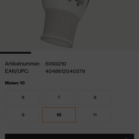
Artikelnummer:
6093210
EAN/UPC:
4048612040379
Maten: 10
6
7
8
9
10
11