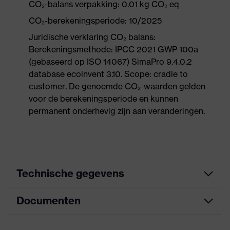
CO₂-balans verpakking: 0.01 kg CO₂ eq
CO₂-berekeningsperiode: 10/2025
Juridische verklaring CO₂ balans:
Berekeningsmethode: IPCC 2021 GWP 100a
(gebaseerd op ISO 14067) SimaPro 9.4.0.2
database ecoinvent 3.10. Scope: cradle to
customer. De genoemde CO₂-waarden gelden
voor de berekeningsperiode en kunnen
permanent onderhevig zijn aan veranderingen.
Technische gegevens
Documenten
Zoek kleur
zwart, wit
(filter)