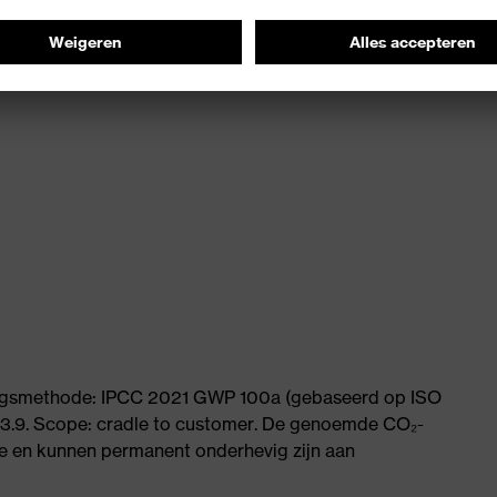
ningsmethode: IPCC 2021 GWP 100a (gebaseerd op ISO
 3.9. Scope: cradle to customer. De genoemde CO₂-
 en kunnen permanent onderhevig zijn aan