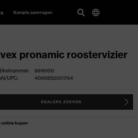
og
Sample aanvragen
vex pronamic roostervizier
tikelnummer:
9916100
AN/UPC:
4066853001744
DEALERS ZOEKEN