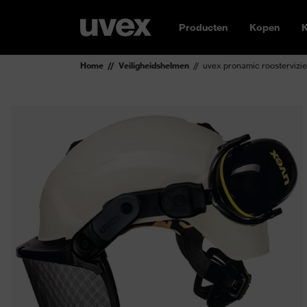
Producten
Kopen
K
Home
Veiligheidshelmen
uvex pronamic roostervizie