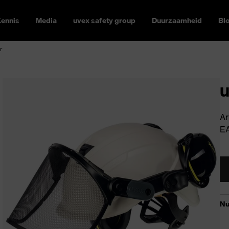
ennis
Media
uvex safety group
Duurzaamheid
Bl
r
u
Ar
E