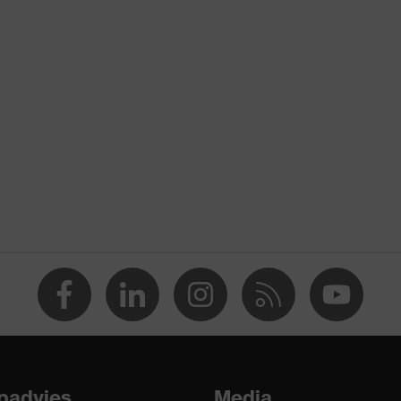
stvrij staal gaas
 166:2001, GS-ET 29, EN 170:2002
ier
pter voor vizier
urloos
%
padvies
Media