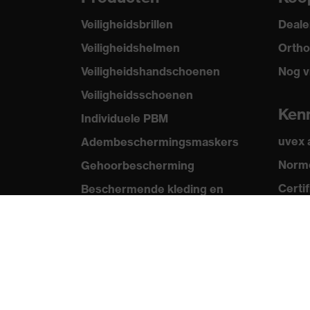
Veiligheidsbrillen
Deale
Veiligheidshelmen
Ortho
Veiligheidshandschoenen
Nog v
Veiligheidsschoenen
Ken
Individuele PBM
uvex
Adembeschermingsmaskers
Norme
Gehoorbescherming
Certi
Beschermende kleding en
workwear
Productadvisering
Handbescherming: uvex
Chemical Expert System