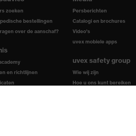
rs zoeken
Persberichten
pedische bestellingen
Catalogi en brochures
ragen over de aanschaf?
Video's
uvex mobiele apps
nis
uvex safety group
 academy
n en richtlijnen
Wie wij zijn
ficaten
Hoe u ons kunt bereiken
Contact
Colofon
Privacybeleid