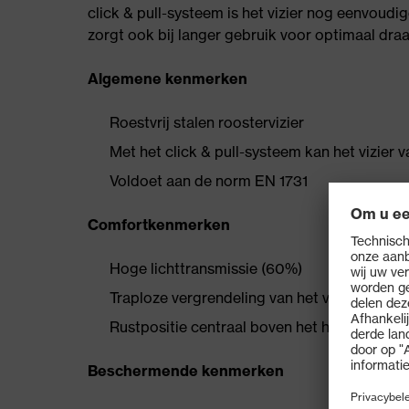
click & pull-systeem is het vizier nog eenvoud
zorgt ook bij langer gebruik voor optimaal dra
Algemene kenmerken
Roestvrij stalen roostervizier
Met het click & pull-systeem kan het vizie
Voldoet aan de norm EN 1731
Comfortkenmerken
Hoge lichttransmissie (60%)
Traploze vergrendeling van het vizier
Rustpositie centraal boven het hoofd om de
Beschermende kenmerken