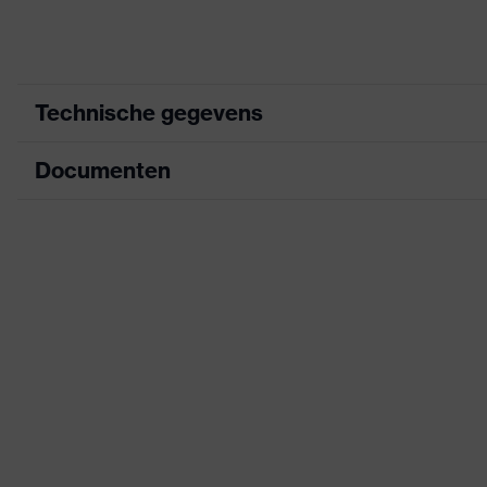
Technische gegevens
Documenten
Zoek kleur (filter)
zw
Coating
on
Informatieblad
Aanduiding productfamilie
uve
CE-conformiteitsverklaring
Eigenschappen accessoires
Rob
Downloadportaal voor CE-conformiteitsve
Geslacht
Un
Markering vizier
W 
Materiaal frame
Kun