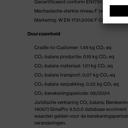
Gecertificeerd conform EN1731:2006
Mechanische sterkte niveau F (45 m/s)
Markering: W EN 1731:2006 F CE (Rooster)
Duurzaamheid
Cradle-to-Customer: 1.49 kg CO₂ eq
CO₂-balans productie: 0.19 kg CO₂ eq
CO₂-balans materiaal: 1.01 kg CO₂ eq
CO₂-balans transport: 0.07 kg CO₂ eq
CO₂-balans verpakking: 0.22 kg CO₂ eq
CO₂-berekeningsperiode: 06/2024
Juridische verklaring CO₂ balans: Bereke
14067) SimaPro 9.5.0.0 database ecoinvent
waarden gelden voor de berekeningsperiode
veranderingen.