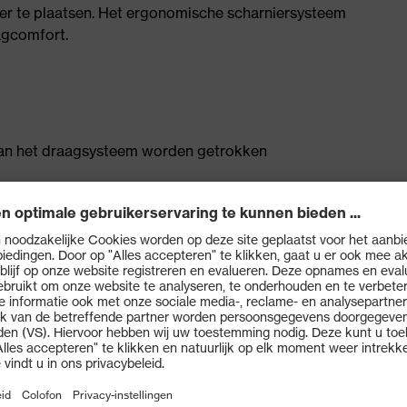
iger te plaatsen. Het ergonomische scharniersysteem
agcomfort.
r van het draagsysteem worden getrokken
 halswervelkolom te ontlasten