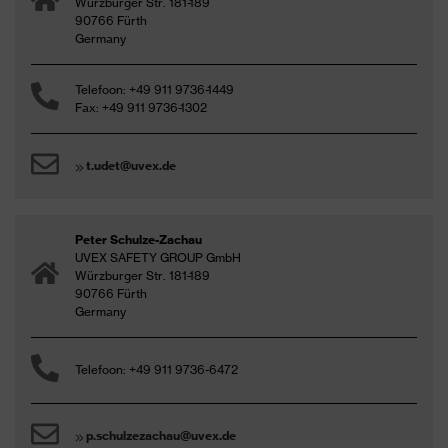
Würzburger Str. 181-189
90766 Fürth
Germany
Telefoon: +49 911 9736-1449
Fax: +49 911 9736-1302
t.udet@uvex.de
Peter Schulze-Zachau
UVEX SAFETY GROUP GmbH
Würzburger Str. 181-189
90766 Fürth
Germany
Telefoon: +49 911 9736-6472
p.schulzezachau@uvex.de