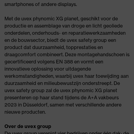
smartphones of andere displays.
Met de uvex phynomic XG planet, geschikt voor de
productie en assemblage van droge en licht geoliede
onderdelen, onderhouds- en reparatiewerkzaamheden
en de bouwsector, biedt de uvex safety group een
product dat duurzaamheid, topprestaties en
draagcomfort combineert. Deze montagehandschoen is
gecertificeerd volgens EN 388 en vormt een
innovatieve oplossing voor uitdagende
werkomstandigheden, waarbij uvex haar toewijding aan
duurzaamheid en milieubewustzijn onderstreept. De
uvex safety group zal de uvex phynomic XG planet
presenteren op haar stand tijdens de A+A vakbeurs
2023 in Düsseldorf, samen met verschillende andere
nieuwe producten.
Over de uvex group
De uvex group verenigt vier bedrijven onder één dak: de