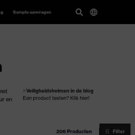
og
Sample aanvragen
n
met
Veiligheidshelmen in de blog
Een product testen? Klik hier!
ur en
206 Producten
Filter