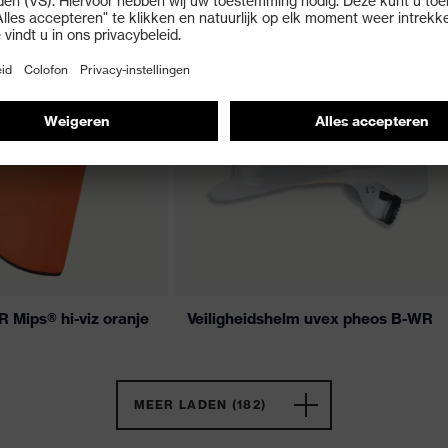
 Mips® hi-viz oranje
Veiligheidshelm uvex pheos B-WR
MEER LADEN (182)