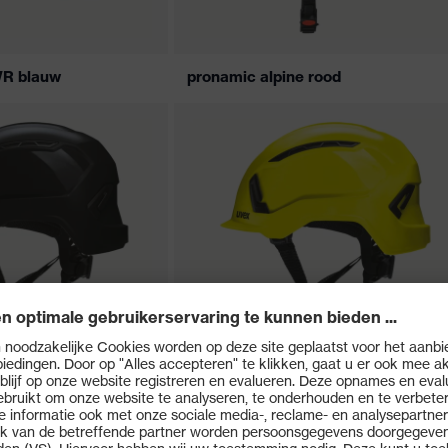
WR blauw
pronamic alpine rood
e zwart
pronamic alpine geel