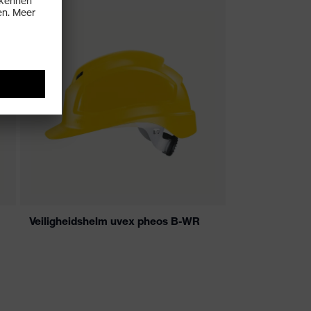
Veiligheidshelm uvex pheos B-WR