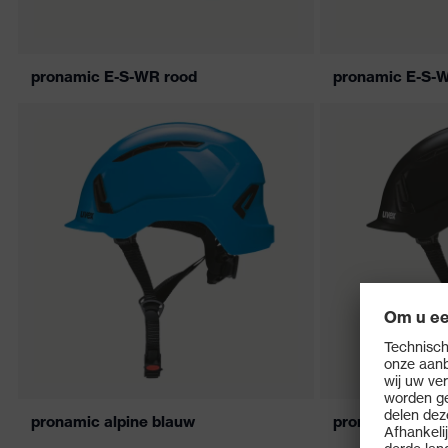
pronamic E-S-WR rood
pronamic E-S-
pronamic alpine blauw
pronamic alpin