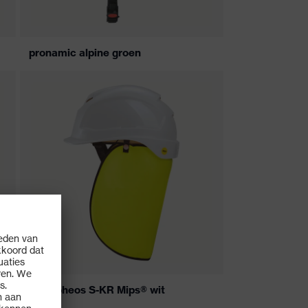
pronamic alpine groen
uvex pheos S-KR Mips® wit