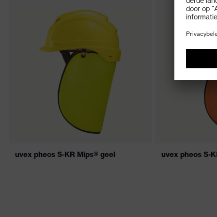
uvex pheos S-KR Mips® geel
uvex pheos S-KR