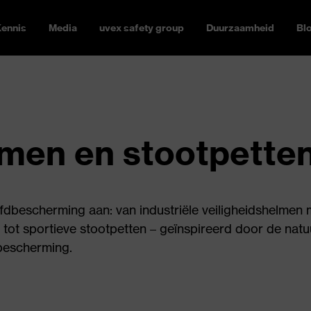
ennis
Media
uvex safety group
Duurzaamheid
Bl
lmen en stootpette
fdbescherming aan: van industriële veiligheidshelmen 
tot sportieve stootpetten – geïnspireerd door de natu
bescherming.