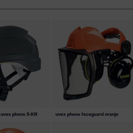
m uvex pheos S-KR
uvex pheos faceguard oranje