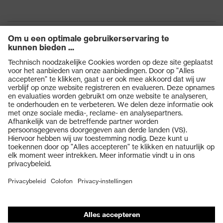
Producten
Veiligheidsbrillen
Veiligheidshelmen
Veiligheidshandschoenen
Veiligheidsschoenen
Individuele PBM
Adembeschermingsmaskers
Gehoorbescherming