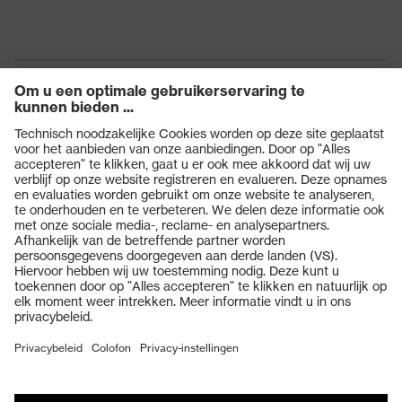
Producten
Veiligheidsbrillen
Veiligheidshelmen
Veiligheidshandschoenen
Veiligheidsschoenen
Individuele PBM
Adembeschermingsmaskers