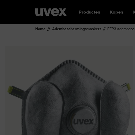
Producten
Kopen
K
Home
Adembeschermingsmaskers
FFP3-adembesche