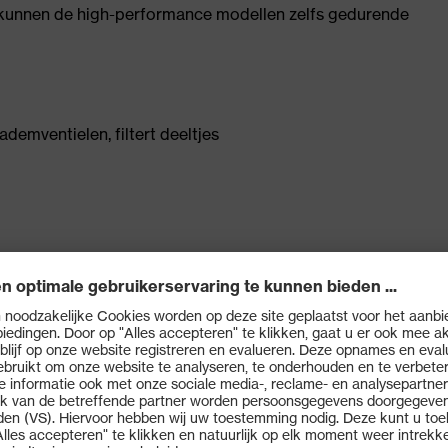
k kunnen de high-performance modellen zelfs gedurende
demventielen, filtert deeltjes
rie compartimenten voor een aangenaam, koel klimaat
omfortabele, individuele en stevige pasvorm
lip
ademweerstand en ter vermindering van hitte en
or minder ademweerstand en meer comfort door een