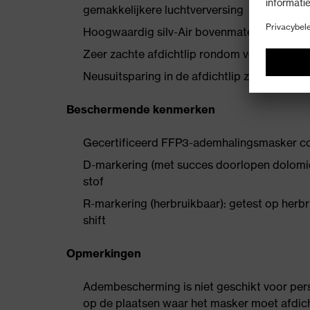
gemakkelijkere luchtverversing
Hoogwaardig silv-Air bovenmateriaal voor
Zeer zachte afdichtlip rondom voor optima
Neusuitsparing in de afdichtlip zorgt voor e
Beschermende kenmerken
Gecertificeerd FFP3-ademhalingsmasker c
D-markering (met succes doorlopen dolomie
stof
R-markering (herbruikbaar): getest op herb
shift
Opmerkingen
Adembescherming is niet geschikt voor per
op de plaatsen waar het masker moet afdic