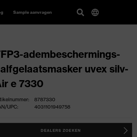
og
Sample aanvragen
FFP3-adembeschermings-
alfgelaatsmasker uvex silv-
ir e 7330
tikelnummer:
8787330
AN/UPC:
4031101949758
DEALERS ZOEKEN