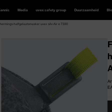
ennis
Media
uvex safety group
Duurzaamheid
Bl
rmings-halfgelaatsmasker uvex silv-Air e 7330
h
A
Ar
E