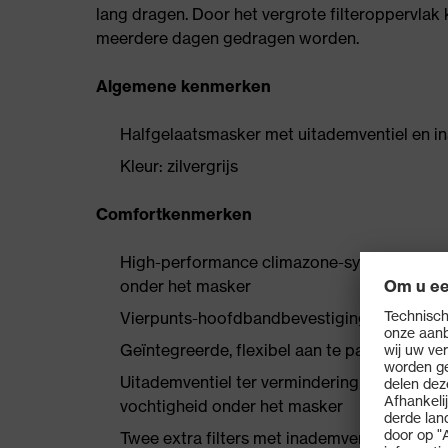
lang dragen. Door het vergrote filteroppervla
meerdere dagen gedragen worden.
Algemene kenmerken
Halfgelaatsmasker met uitademventiel en ina
Kleur: zilvergrijs
Comfortkenmerken
High-performance climazone-systeem met d
onder het masker
Vierpunts-hoofdbandbevestiging voor een c
Geïntegreerde, flexibel aan te passen neusc
Uitademventiel ter vermindering van de uit
vochtigheid onder het masker
Twee extra filters met inademventielen vo