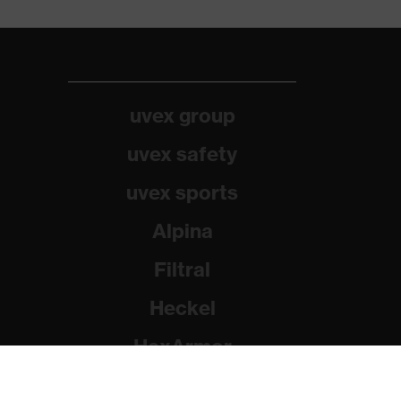
uvex group
uvex safety
uvex sports
Alpina
Filtral
Heckel
HexArmor
Rainer Winter Stiftung