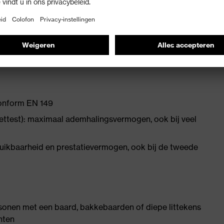
 de beste ademwaarden
al draagcomfort en een betrouwbare afdichtingsvorm
en ideale afdichtingsvorm bij bijna iedere neusvorm
onform EN 149
ttest): maximaal ademhalingsvermogen, ook bij veel
ruikbaarheid en prestatievermogen, ook bij de tweede
sonen met een baard, bakkebaarden of diepe littekens
hten