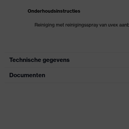
Onderhoudsinstructies
Reiniging met reinigingsspray van uvex aan
Technische gegevens
Documenten
Zoek kleur (filter)
grijs
Aanduiding productfamilie
uvex s
Informatieblad
Dolomiet stoftest
Ja
CE-conformiteitsverklaring
Geslacht
Unise
Downloadportaal voor CE-conformiteitsve
Comfortabele afdichtingslip
Rond