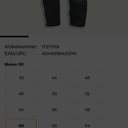
Artikelnummer:
1727013
EAN/UPC:
4049358425741
Maten: 60
42
44
46
48
50
52
54
56
58
60
62
64