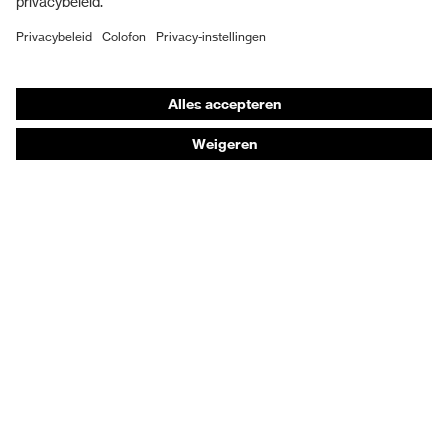
Individuele PBM
Adembeschermingsmaskers
Gehoorbescherming
Beschermende kleding en workwear
Productadvisering
Handbescherming: uvex Chemical Expert System
Oogbescherming: Toepassingsaanbevelingen
Technologieën
Onderscheidingen
Koopadvies
Dealers zoeken