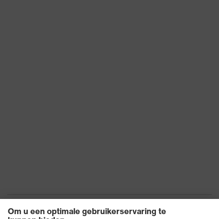
producttype
Sluiting
Ritssluiting
Hergebruik
Niet herbruikbaar (NR)
EN 13034:2005 + A1:2009,
EN 1073-2:2002, A1:2021,
EN ISO 13982-1:2004 +
A1:2010, EN 14126:2003,
EN ISO 27065:2017 +
Norm
A1:2019, EN 14605:2005 +
A1:2009, EN ISO
13688:2013+EN ISO
13688:2013, EN 1149-
5:2018
Zoek kleur (filter)
wit