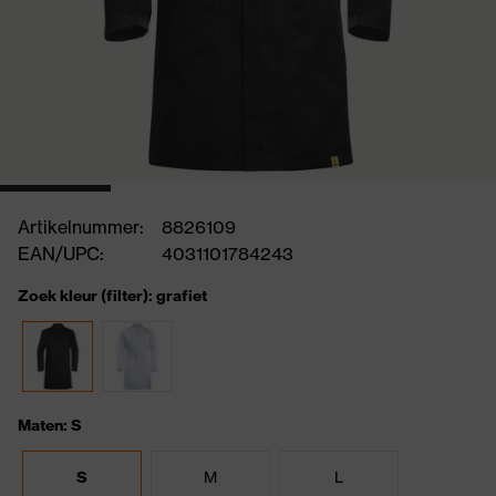
Artikelnummer:
8826109
EAN/UPC:
4031101784243
Zoek kleur (filter): grafiet
Maten: S
S
M
L