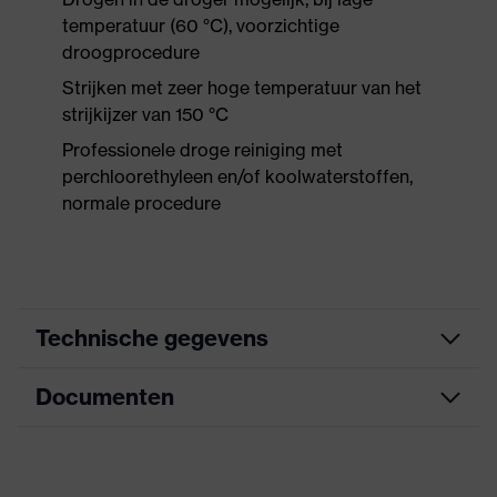
temperatuur (60 °C), voorzichtige
droogprocedure
Strijken met zeer hoge temperatuur van het
strijkijzer van 150 °C
Professionele droge reiniging met
perchloorethyleen en/of koolwaterstoffen,
normale procedure
Technische gegevens
Documenten
Marketingkleur
grafiet
Zoek kleur (filter)
grijs
Informatieblad
Groot aantal zakken