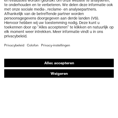
Veiligheidsbrillen
Veiligheidshelmen
Veiligheidshandschoenen
Veiligheidsschoenen
Individuele PBM
Adembeschermingsmaskers
Gehoorbescherming
Beschermende kleding en workwear
Productadvisering
Handbescherming: uvex Chemical Expert System
Oogbescherming: Toepassingsaanbevelingen
Technologieën