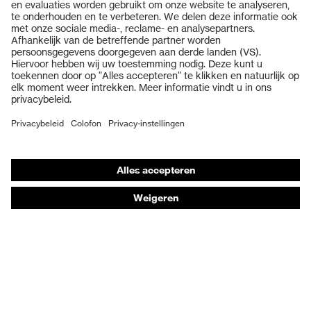
Veiligheidsbrillen
Veiligheidshelmen
Veiligheidshandschoenen
Veiligheidsschoenen
Individuele PBM
Adembeschermingsmaskers
Gehoorbescherming
Beschermende kleding en workwear
Productadvisering
Handbescherming: uvex Chemical Expert System
Oogbescherming: Toepassingsaanbevelingen
Technologieën