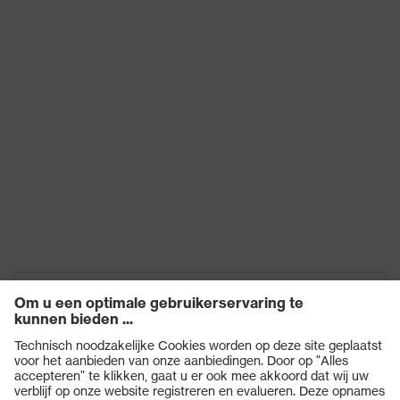
Sluiting
Ritssluiting
Oppervlaktegewicht
59
bovenstof 1
Aanduiding
uvex corporate 26
productfamilie
53 % Polyester
Materiaal bovenstof
(gerecycled), 47 %
1 incl gehalte
Polyester
Producten