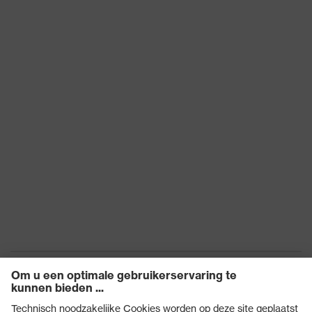
53 % Polyester
Materiaal bovenstof
(gerecycled), 47 %
1 incl gehalte
Polyester