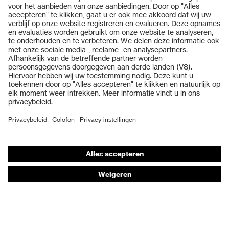
Producten
Veiligheidsbrillen
Veiligheidshelmen
Veiligheidshandschoenen
Veiligheidsschoenen
Individuele PBM
Adembeschermingsmaskers
Gehoorbescherming
Beschermende kleding en workwear
Productadvisering
Handbescherming: uvex Chemical Expert System