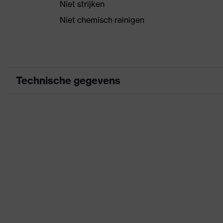
Niet strijken
Niet chemisch reinigen
Technische gegevens
Marketingkleur
grafiet
Zoek kleur (filter)
zwart
verlengd ruggedeelte, St
uitrusting
(binnen/buiten), gedeelte
Reflecterende elementen,
Aanduiding
uvex suXXeed industry
productfamilie