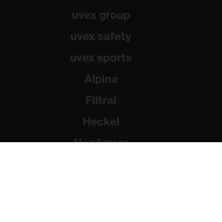
uvex group
uvex safety
uvex sports
Alpina
Filtral
Heckel
HexArmor
Rainer Winter Stiftung