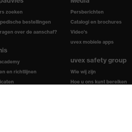
padvies
Media
rs zoeken
Persberichten
pedische bestellingen
Catalogi en brochures
ragen over de aanschaf?
Video's
uvex mobiele apps
nis
uvex safety group
 academy
n en richtlijnen
Wie wij zijn
ficaten
Hoe u ons kunt bereiken
S20-0516)
Contact
Colofon
Privacybeleid