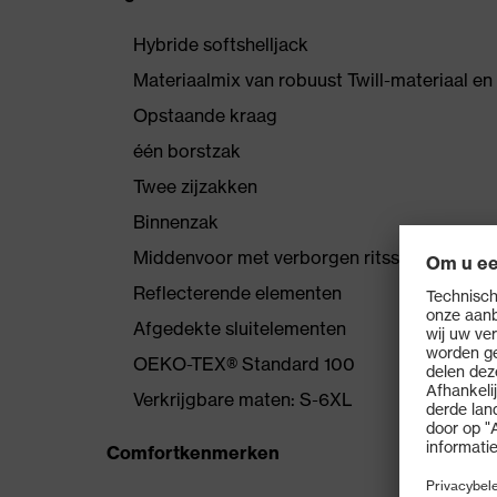
Hybride softshelljack
Materiaalmix van robuust Twill-materiaal en 
Opstaande kraag
één borstzak
Twee zijzakken
Binnenzak
Middenvoor met verborgen ritssluiting
Reflecterende elementen
Afgedekte sluitelementen
OEKO-TEX® Standard 100
Verkrijgbare maten: S-6XL
Comfortkenmerken