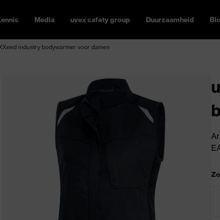
ennis
Media
uvex safety group
Duurzaamheid
Bl
XXeed industry bodywarmer voor dames
u
Ar
E
Zo