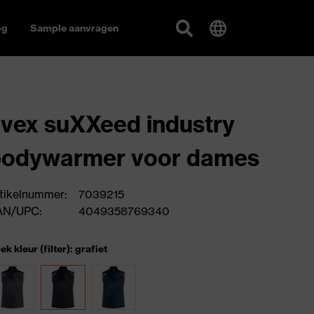
og
Sample aanvragen
vex suXXeed industry
bodywarmer voor dames
tikelnummer:
7039215
AN/UPC:
4049358769340
ek kleur (filter): grafiet