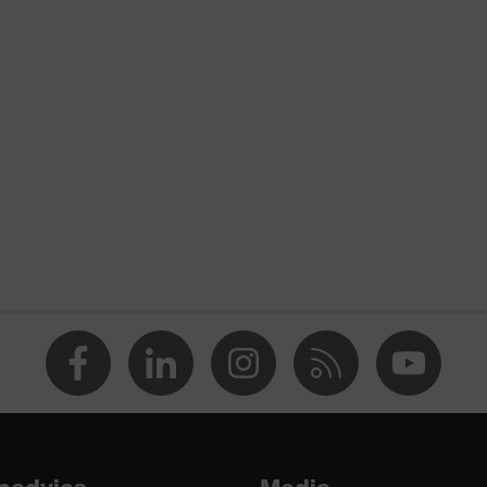
atoen
ster, 2 % Elasthaan®