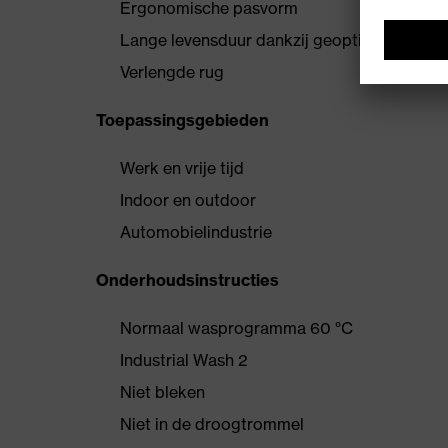
Ergonomische pasvorm
Lange levensduur dankzij geoptimaliseerd 
Verlengde rug
Toepassingsgebieden
Werk en vrije tijd
Indoor en outdoor
Automobielindustrie
Onderhoudsinstructies
Normaal wasprogramma 60 °C
Industrial Wash 2
Niet bleken
Niet in de droogtrommel