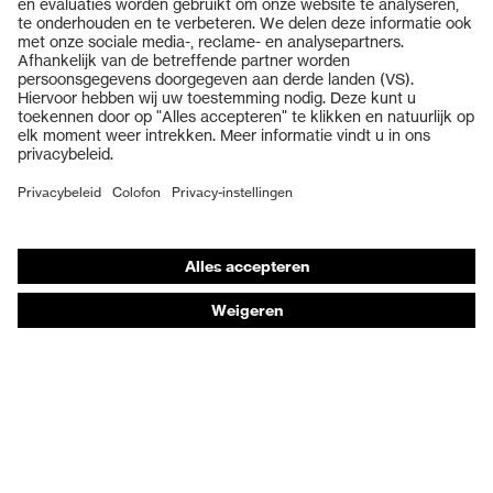
Veiligheidsbrillen
Veiligheidshelmen
Veiligheidshandschoenen
Veiligheidsschoenen
Individuele PBM
Adembeschermingsmaskers
Gehoorbescherming
Beschermende kleding en workwear
Productadvisering
Handbescherming: uvex Chemical Expert System
Oogbescherming: Toepassingsaanbevelingen
Technologieën