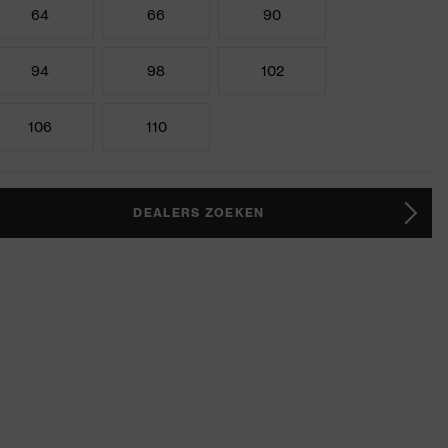
64
66
90
94
98
102
106
110
DEALERS ZOEKEN