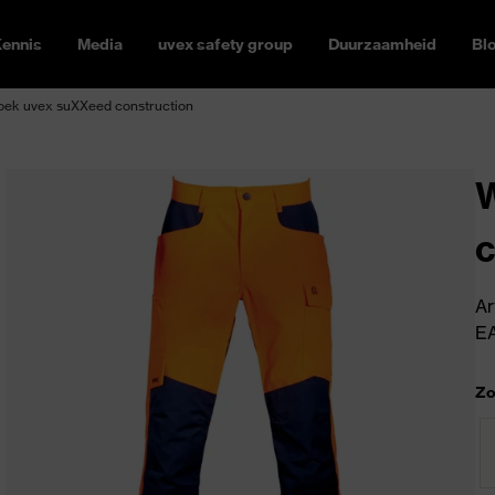
ennis
Media
uvex safety group
Duurzaamheid
Bl
ek uvex suXXeed construction
c
Ar
E
Zo