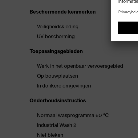
Beschermende kenmerken
Veiligheidskleding
UV-bescherming
Toepassingsgebieden
Werk in het openbaar vervoersgebied
Op bouwplaatsen
In donkere omgevingen
Onderhoudsinstructies
Normaal wasprogramma 60 °C
Industrial Wash 2
Niet bleken