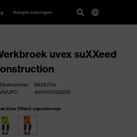
og
Sample aanvragen
Werkbroek uvex suXXeed
onstruction
tikelnummer:
8826704
AN/UPC:
4031101783055
ek kleur (filter): signaaloranje