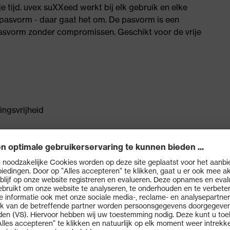
je tijd. uvex suXXeed werkt bij elk gebruik en elke
pasvorm - daar gaat het om. De pasvorm is een
Pasvorm zonder compromissen. Geschikt voor de vrije
ingsvrijheid
knoopsluiting
ard 100