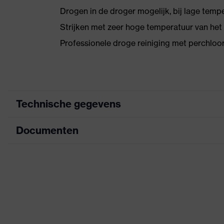
Drogen in de droger mogelijk, bij lage temp
Strijken met zeer hoge temperatuur van het s
Professionele droge reiniging met perchloo
Technische gegevens
Documenten
Marketingkleur
signaaloranje
Zoek kleur (filter)
oranje
Informatieblad
Groot aantal zakk
uitrusting
kniebeschermers
CE-conformiteitsverklaring
Aanduiding productfamilie
uvex Construction
Downloadportaal voor CE-conformiteitsve