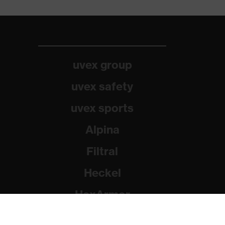
uvex group
uvex safety
uvex sports
Alpina
Filtral
Heckel
HexArmor
Rainer Winter Stiftung