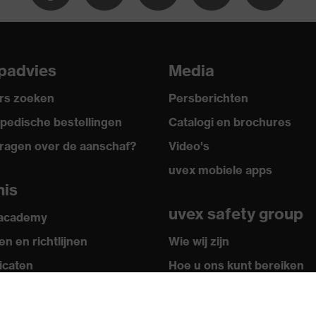
3, UV Standard 801
padvies
Media
ding
rs zoeken
Persberichten
 met hoge zichtbaarheid
pedische bestellingen
Catalogi en brochures
ragen over de aanschaf?
Video's
uvex mobiele apps
nis
Ritssluiting
uvex safety group
 academy
 100 (S20-0516)
n en richtlijnen
Wie wij zijn
ficaten
Hoe u ons kunt bereiken
Contact