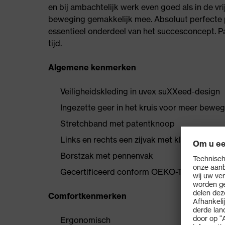
en bij ambachtelijk werk even goed als in de vri
beweging gemakkelijk mee. Absoluut perfecte 
essentieel onderdeel van het succesconcept. 
tijd.
Algemene kenmerken
Veiligheidskleding in uvex suXXeed-design
Ingezette geer in het kruis voor meer beweg
Stretchband met patentknoop
Links en rechts een zijvak met klep en druk
Borstzak met pennenvak
Gecertificeerd conform OEKO-TEX® Stand
Comfortkenmerken
Ergonomisch