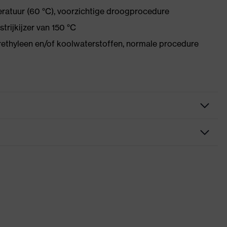
eratuur (60 °C), voorzichtige droogprocedure
trijkijzer van 150 °C
rethyleen en/of koolwaterstoffen, normale procedure
en, deels met omslag, Reflecterende elementen, Zakken voor
rklaringen