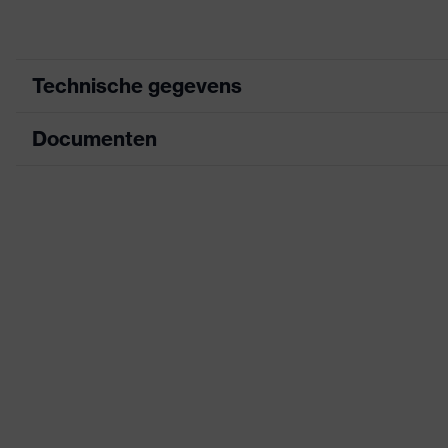
Technische gegevens
Documenten
Marketingkleur
Uitvoering
Informatieblad
uitrusting
CE-conformiteitsverklaring
Aanduiding productfamilie
Downloadportaal voor CE-conformiteitsve
Detecteerbaarheid
Zoek kleur (filter)
Geslacht