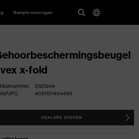
og
Sample aanvragen
Gehoorbeschermingsbeugel
vex x-fold
tikelnummer:
2125344
AN/UPC:
4031101404493
DEALERS ZOEKEN