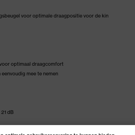
eugel voor optimale draagpositie voor de kin
voor optimaal draagcomfort
en eenvoudig mee te nemen
 21 dB