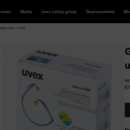
ennis
Media
uvex safety group
Duurzaamheid
Bl
el uvex x-fold
u
Ar
E