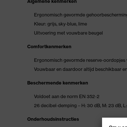
Algemene kenmerken
Ergonomisch gevormde gehoorbeschermingsb
Kleur: grijs, sky-blue, lime
Uitvoering met vouwbare beugel
Comfortkenmerken
Ergonomisch gevormde reserve-oordopjes 
Vouwbaar en daardoor altijd beschikbaar 
Beschermende kenmerken
Voldoet aan de norm EN 352-2
26 decibel-demping – H: 30 dB, M: 23 dB, L:
Onderhoudsinstructies