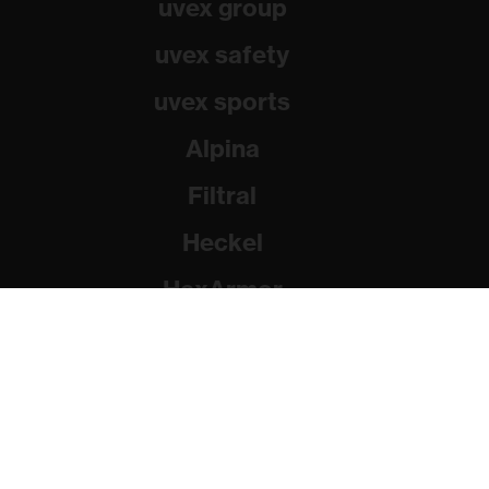
uvex group
uvex safety
uvex sports
Alpina
Filtral
Heckel
HexArmor
Rainer Winter Stiftung