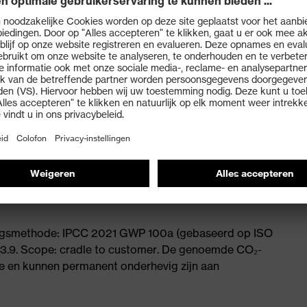
 uvex aanbevolen
eep
ningsmethode: IPCC 2021 GWP 100a (gebaseerd op ISO
 3.9. Scope: cradle to customer. De genoemde CO₂-
 en kunnen permanent onderhevig zijn aan