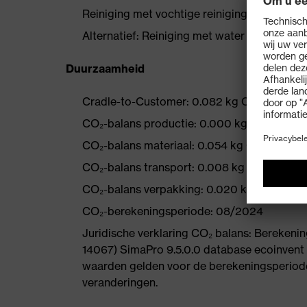
Reiniging met vochtige reinigingsdoek van
Alternatief: Reiniging met water en milde z
Duurzaamheid
Cradle-to-Customer: 0.082 kg CO₂ eq
CO₂-balans productie: 0.000 kg CO₂ eq
CO₂-balans materiaal: 0.054 kg CO₂ eq
CO₂-balans transport: 0.008 kg CO₂ eq
CO₂-balans verpakking: 0.020 kg CO₂ eq
CO₂-berekeningsperiode: 08/2024
Juridische verklaring CO₂ balans: Bereke
14067) SimaPro 9.5.0.0 database ecoinvent
waarden gelden voor de berekeningsperiode
veranderingen.