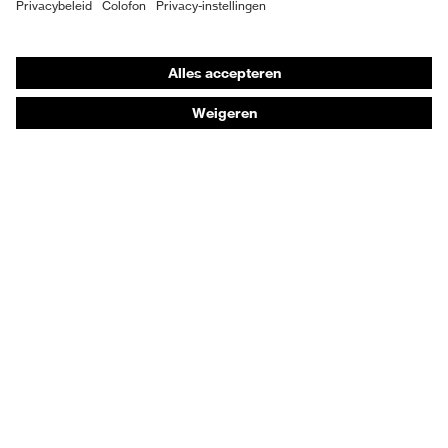
Individuele PBM
Adembeschermingsmaskers
Gehoorbescherming
Beschermende kleding en workwear
Productadvisering
Handbescherming: uvex Chemical Expert System
Oogbescherming: Toepassingsaanbevelingen
Technologieën
Onderscheidingen
Koopadvies
Dealers zoeken
Orthopedische bestellingen