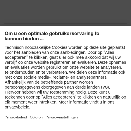
Producten
Veiligheidsbrillen
Veiligheidshelmen
Veiligheidshandschoenen
Veiligheidsschoenen
Individuele PBM
Adembeschermingsmaskers