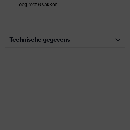
Leeg met 6 vakken
Technische gegevens
Zoek kleur (filter)
zwart
Geslacht
Unisex
Product categorie
Accessoires
Producttype
Opslag
Aanduiding
Accessories Ear
productfamilie
Plugs