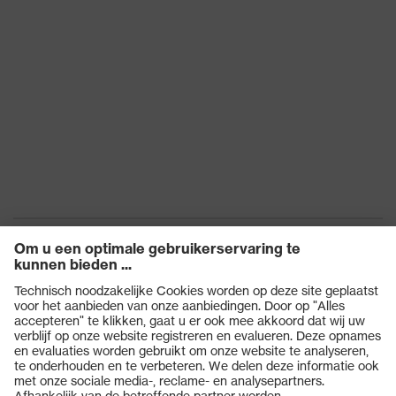
Norm
3:2020, EN 352-
6:2020, EN 352-4:2020
Opvouwbaar
Yes
Diëlektrisch
No
Producten
Veiligheidsbrillen