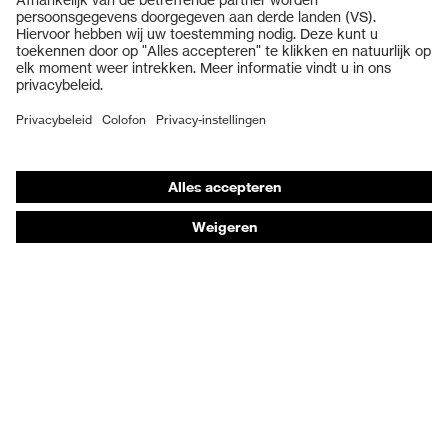
Veiligheidshelmen
Veiligheidshandschoenen
Veiligheidsschoenen
Individuele PBM
Adembeschermingsmaskers
Gehoorbescherming
Beschermende kleding en workwear
Productadvisering
Handbescherming: uvex Chemical Expert System
Oogbescherming: Toepassingsaanbevelingen
Technologieën
Onderscheidingen