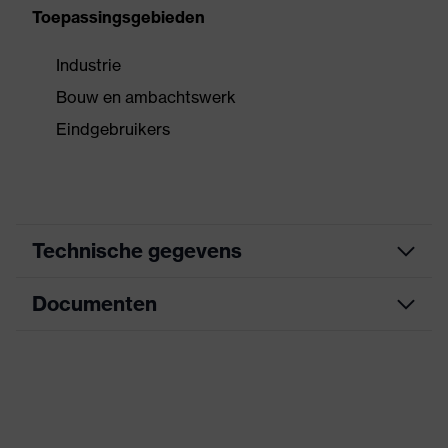
Toepassingsgebieden
Industrie
Bouw en ambachtswerk
Eindgebruikers
Technische gegevens
Documenten
Zoek kleur (filter)
zwart, groen
Rubberen oppervlak,
Informatieblad
Uitvoering
Opvouwbare
hoofdbeugel
CE-conformiteitsverklaring
Uitwisselbaar