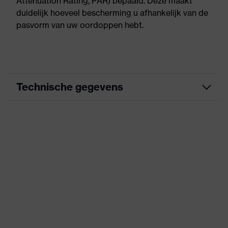
Attenuation Rating, PAR) bepaald. Deze maakt
duidelijk hoeveel bescherming u afhankelijk van de
pasvorm van uw oordoppen hebt.
Technische gegevens
Marketingkleur
lime
Zoek kleur (filter)
zwart
Uitvoering
met beugel
Afneembaar koord,
Verwisselbare
oordoppen,
uitrusting
Duimkommen voor
eenvoudig aanbrengen,