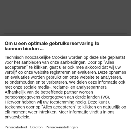
Hergebruik
Niet herbruikbaar (NR)
Diëlektrisch
No
Producten
Veiligheidsbrillen
Veiligheidshelmen
Veiligheidshandschoenen
Veiligheidsschoenen
Individuele PBM