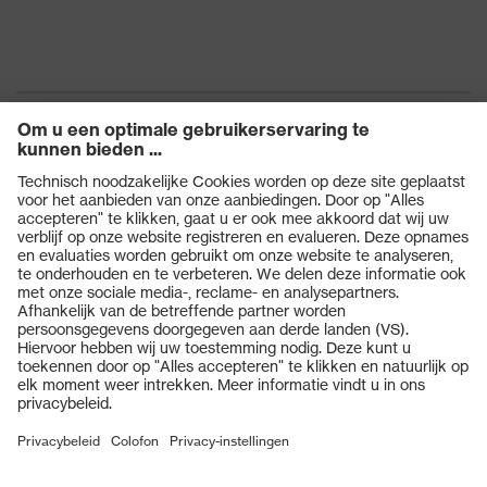
Producten
Veiligheidsbrillen
Veiligheidshelmen
Veiligheidshandschoenen
Veiligheidsschoenen
Individuele PBM
Adembeschermingsmaskers