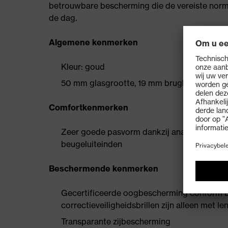
betrouwbare bescherming die de vereiste norm
de dag.
Algemene kenmerken
Kleur: goud
50 mm glasgrootte, 19 mm brugbreedte
Comfortkenmerken
Zeer goede pasvorm dankzij anatomisch aa
beugeluiteinden
Beschermende kenmerken
Gecertificeerde oogbescherming conform E
correctieveiligheidsbrillen zijn alleen met le
Transparante zijbescherming