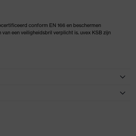
 gecertificeerd conform EN 166 en beschermen
an een veiligheidsbril verplicht is. uvex KSB zijn
jbescherming, aanpasbare neuspads, gemakkelijk aanpasbare