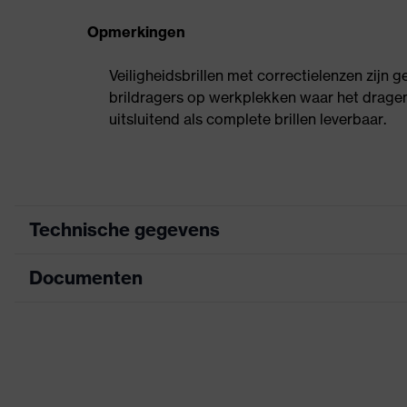
Opmerkingen
Veiligheidsbrillen met correctielenzen zijn
brildragers op werkplekken waar het dragen v
uitsluitend als complete brillen leverbaar.
Technische gegevens
Documenten
Marketingkleur
goud
Zoek kleur (filter)
geel
Informatieblad
transparante zi
uitrusting
oorveren