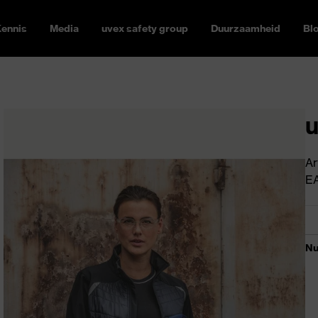
ennis
Media
uvex safety group
Duurzaamheid
Bl
u
Ar
E