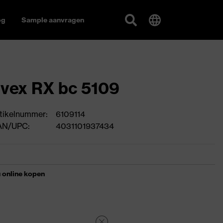
og
Sample aanvragen
vex RX bc 5109
tikelnummer:
6109114
AN/UPC:
4031101937434