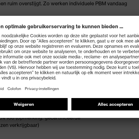
en ruim overstijgt. Zo werken individuele PBM vandaag
npasbare, zachte neuspads en eenvoudig aanpasbare
N 166 (opmerking: gecertificeerde
nzen verkrijgbaar)