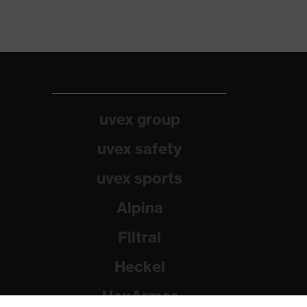
uvex group
uvex safety
uvex sports
Alpina
Filtral
Heckel
HexArmor