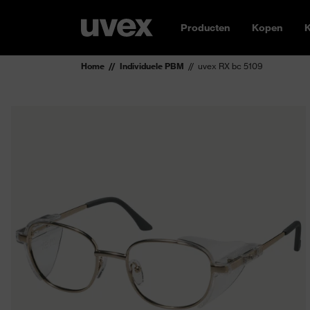
Producten
Kopen
K
Home
Individuele PBM
uvex RX bc 5109