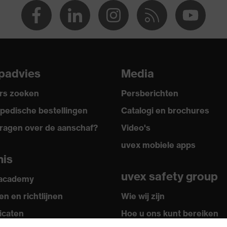
padvies
Media
rs zoeken
Persberichten
pedische bestellingen
Catalogi en brochures
ragen over de aanschaf?
Video's
uvex mobiele apps
nis
uvex safety group
 academy
n en richtlijnen
Wie wij zijn
ficaten
Hoe u ons kunt bereiken