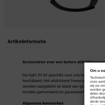
Artikelinformatie
Accessoires voor een betere afdichtingsvo
De tight-fit-kit geschikt voor ons model uvex 
hoofdband. Het afdichtend frame van harde e
worden vastgeklikt en biedt een goed afdicht
worden gemonteerd en garandeert een stevige
Algemene kenmerken