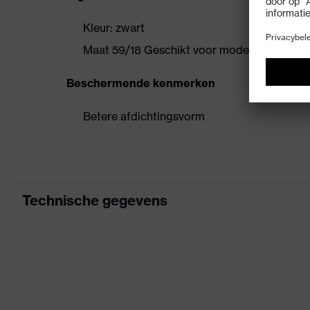
Kleur: zwart
Maat 59/18 Geschikt voor model uvex RX cd
Beschermende kenmerken
Betere afdichtingsvorm
Technische gegevens
Zoek kleur (filter)
Product categorie
Producttype