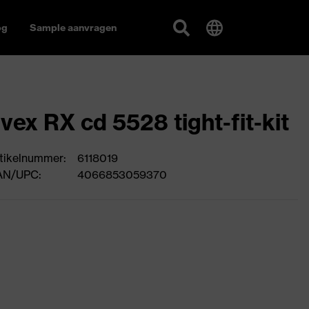
og
Sample aanvragen
vex RX cd 5528 tight-fit-kit
tikelnummer:
6118019
AN/UPC:
4066853059370