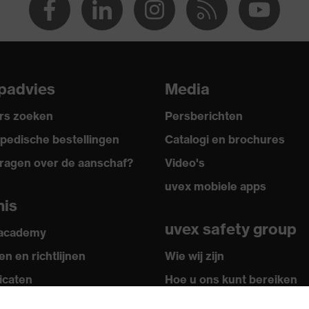
padvies
Media
rs zoeken
Persberichten
pedische bestellingen
Catalogi en brochures
ragen over de aanschaf?
Video's
uvex mobiele apps
nis
uvex safety group
 academy
n en richtlijnen
Wie wij zijn
ficaten
Hoe u ons kunt bereiken