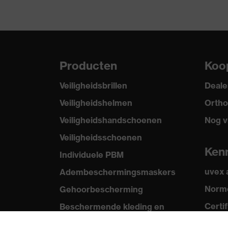
Producten
Koo
Veiligheidsbrillen
Deale
Veiligheidshelmen
Ortho
Veiligheidshandschoenen
Nog v
Veiligheidsschoenen
Ken
Individuele PBM
uvex
Adembeschermingsmaskers
Norme
Gehoorbescherming
Certi
Beschermende kleding en
workwear