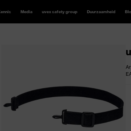
ennis
Media
uvex safety group
Duurzaamheid
Bl
u
Ar
E