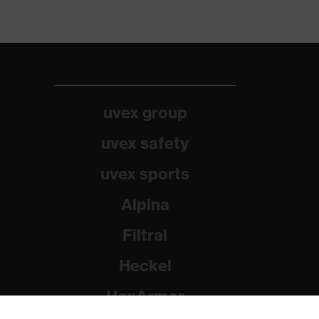
uvex group
uvex safety
uvex sports
Alpina
Filtral
Heckel
HexArmor