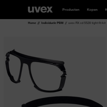
Producten
Kopen
K
Home
Individuele PBM
uvex RX cd 5528 tight-fit-kit