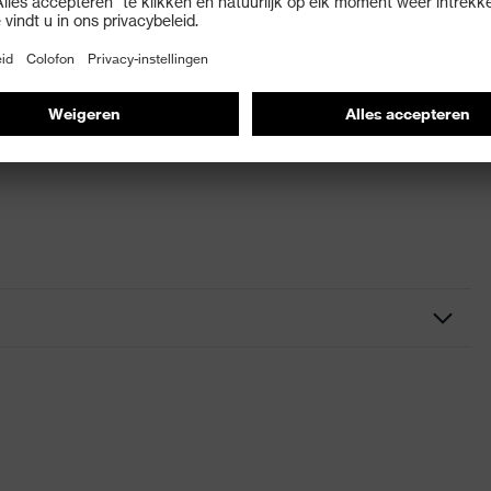
 5528 maat 59/18, artikelnr. 6109267
zwart
Accessoires
Afdichtend frame en hoofdband