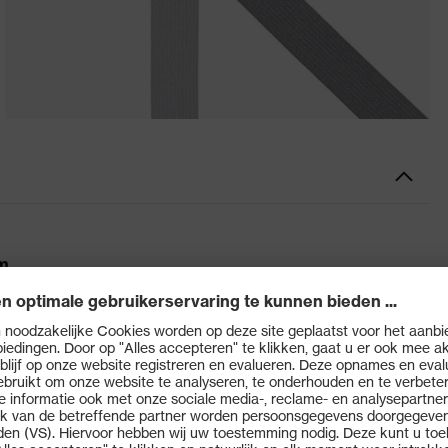
rm
RX cd 5528 bestaat uit een afdichtend frame en een
n zachte componenten kan eenvoudig in het middendeel
ende pasvorm. De hoofdband kan direct op de oorveren
re pasvorm.