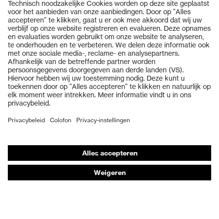
Producten
Veiligheidsbrillen
Veiligheidshelmen
Veiligheidshandschoenen
Veiligheidsschoenen
Individuele PBM
Adembeschermingsmaskers
Gehoorbescherming
Beschermende kleding en workwear
Productadvisering
Handbescherming: uvex Chemical Expert System