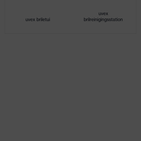
Eigenschappen
uvex
Signaalkleurherkenning
uvex briletui
brilreinigingsstation
lenstint
Geslacht
Unisex
Materiaal
Synthetisch
hoofdband
Materiaal
Kunststof
frame
Materiaal lens
Polycarbonaat (PC)
Materiaal
Kunststof, Synthetisch
montuur
Product
veiligheidsbril
categorie