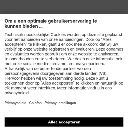
UL1,2 DT HMT 1 KN CE
Producten
Veiligheidsbrillen
Veiligheidshelmen
Veiligheidshandschoenen
Veiligheidsschoenen
Individuele PBM
Adembeschermingsmaskers
Gehoorbescherming