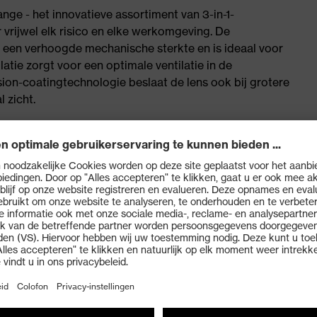
nge - het innovatieve assortiment van 3-in-1-
 vrijwel elk risico en elke werkomgeving. De
 een verhoogde mechanische sterkte en is ideaal voor
tie zorgt voor een optimale ventilatie in de
ion-coatingtechnologie beslaat de lens ook bij grotere
 zicht.
rillen dat een flexibele selectie voor vrijwel elke
 gezichtsveld
 uvex supravision coatingtechnologie - lens welke