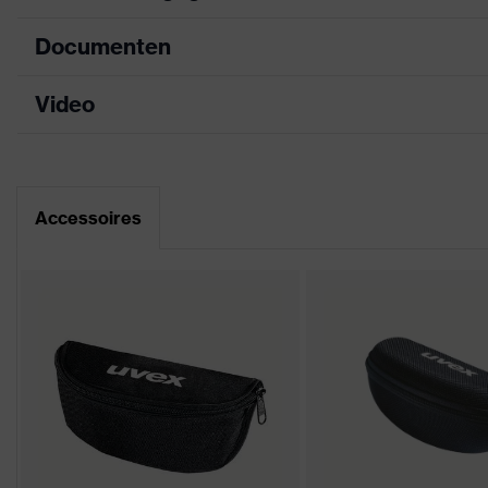
Documenten
Marketingkleur
blauw, antraciet
Zoek kleur (filter)
grijs, blauw
Video
Informatieblad
zachte neussteun, Bril met 
uitrusting
neussteun, verstelbare hoo
CE-conformiteitsverklaring
Coating
Accessoires
uvex supravision excellenc
Downloadportaal voor CE-conformiteitsve
Aanduiding
uvex i-range
productfamilie
Eigenschappen
Uiterst krasbestendig aan d
coating
chemicaliën
Eigenschappen
Geen speciale eigenschapp
lenstint
Geschikt voor