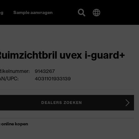
og
Sample aanvragen
uimzichtbril uvex i-guard+
tikelnummer:
9143267
AN/UPC:
4031101933139
DEALERS ZOEKEN