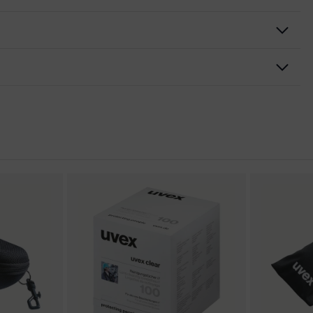
één doorlopende lens, uitstekende ventilatie, Zachte
fdband, geïntegreerde zijbescherming
e
rklaringen
e buitenkant, aan de binnenzijde condensvrij, bestendig tegen
en