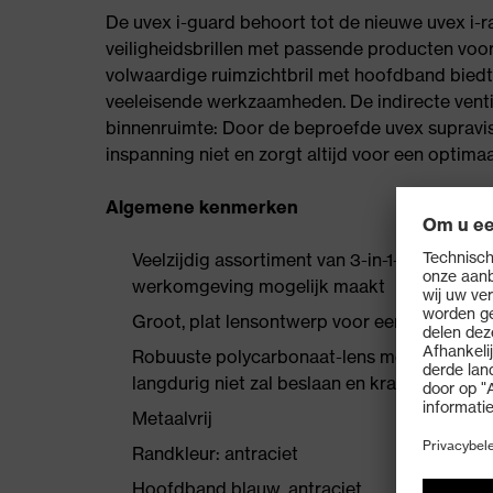
De uvex i-guard behoort tot de nieuwe uvex i-ra
veiligheidsbrillen met passende producten voor
volwaardige ruimzichtbril met hoofdband biedt
veeleisende werkzaamheden. De indirecte ventila
binnenruimte: Door de beproefde uvex supravis
inspanning niet en zorgt altijd voor een optimaal
Algemene kenmerken
Veelzijdig assortiment van 3-in-1-veiligheidsb
werkomgeving mogelijk maakt
Groot, plat lensontwerp voor een onbeperkt
Robuuste polycarbonaat-lens met beproefde
langdurig niet zal beslaan en krasvast blijft
Metaalvrij
Randkleur: antraciet
Hoofdband blauw, antraciet