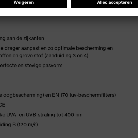
ng aan de zijkanten
 de drager aanpast en zo optimale bescherming en
ffen en grove stof (aanduiding 3 en 4)
perfecte en stevige pasvorm
ke oogbescherming) en EN 170 (uv-beschermfilters)
 CE
ke UVA- en UVB-straling tot 400 nm
ding B (120 m/s)