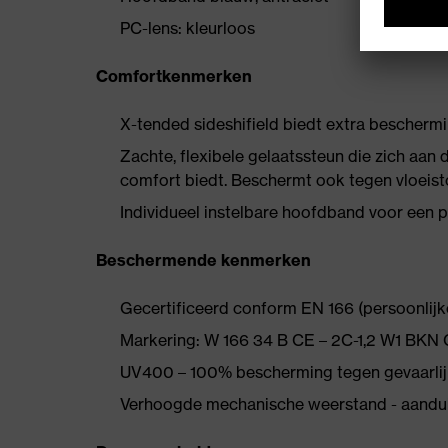
PC-lens: kleurloos
Comfortkenmerken
X-tended sideshifield biedt extra beschermi
Zachte, flexibele gelaatssteun die zich aan
comfort biedt. Beschermt ook tegen vloeisto
Individueel instelbare hoofdband voor een 
Beschermende kenmerken
Gecertificeerd conform EN 166 (persoonlij
Markering: W 166 34 B CE – 2C-1,2 W1 BKN
UV400 – 100% bescherming tegen gevaarlij
Verhoogde mechanische weerstand - aandui