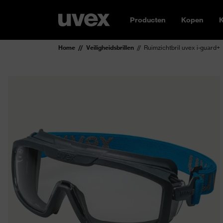
Producten
Kopen
K
Home
Veiligheidsbrillen
Ruimzichtbril uvex i-guard+