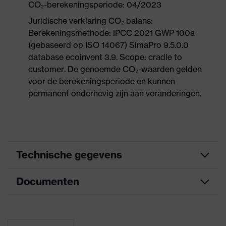
CO₂-berekeningsperiode: 04/2023
Juridische verklaring CO₂ balans:
Berekeningsmethode: IPCC 2021 GWP 100a
(gebaseerd op ISO 14067) SimaPro 9.5.0.0
database ecoinvent 3.9. Scope: cradle to
customer. De genoemde CO₂-waarden gelden
voor de berekeningsperiode en kunnen
permanent onderhevig zijn aan veranderingen.
Technische gegevens
Documenten
Marketingkleur
antraciet, jade
Zoek kleur
grijs, groen
Informatieblad
(filter)