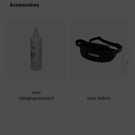
Accessoires
Bril met één doorlopende lens,
CE-conformiteitsverklaring
wisselen van de lenzen mogelijk,
verstelbare hoofdband,
Downloadportaal voor CE-
Innovatieve lensgeometrie,
uitrusting
conformiteitsverklaringen
Revolutionair maximaal
geoptimaliseerd gezichtsveld,
met ventilatie aan de onderkant,
met ventilatie aan de bovenkant
Coating
uvex supravision excellence
Aanduiding
uvex megasonic
productfamilie
uvex
reinigingsvloeistof
uvex briletui
Uiterst krasbestendig aan de
Eigenschappen
buitenkant, aan de binnenzijde
coating
condensvrij, bestendig tegen
chemicaliën
Eigenschappen
Signaalkleurherkenning