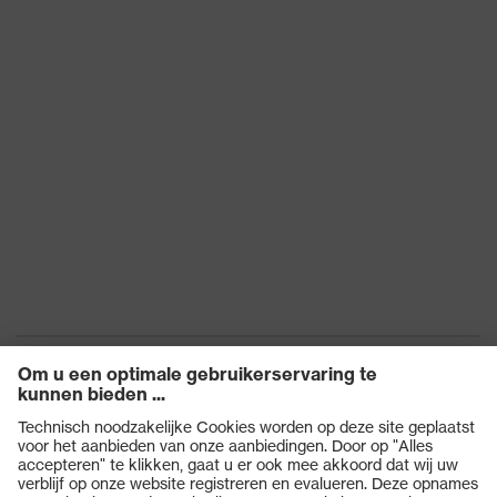
Norm
EN 166:2001, EN 170:2002
Pasvorm
universele pasvorm
Product
veiligheidsbril
categorie
Producttype
Ruimzichtbril
Glastint
kleurloos
Beschermend
UV-bescherming
filter
Zoek de kleur
(filter) van de
kleurloos
lens
Transmissie
91%
Producten