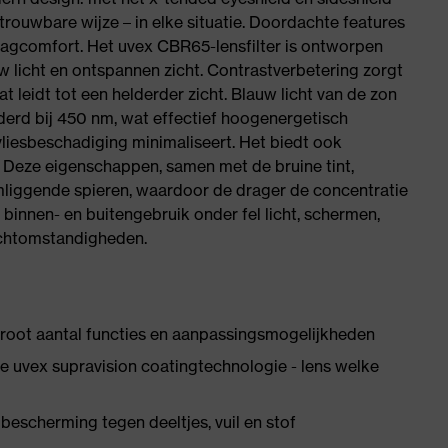
rouwbare wijze – in elke situatie. Doordachte features
raagcomfort. Het uvex CBR65-lensfilter is ontworpen
w licht en ontspannen zicht. Contrastverbetering zorgt
 leidt tot een helderder zicht. Blauw licht van de zon
erd bij 450 nm, wat effectief hoogenergetisch
etvliesbeschadiging minimaliseert. Het biedt ook
 Deze eigenschappen, samen met de bruine tint,
mliggende spieren, waardoor de drager de concentratie
innen- en buitengebruik onder fel licht, schermen,
ichtomstandigheden.
groot aantal functies en aanpassingsmogelijkheden
 uvex supravision coatingtechnologie - lens welke
bescherming tegen deeltjes, vuil en stof