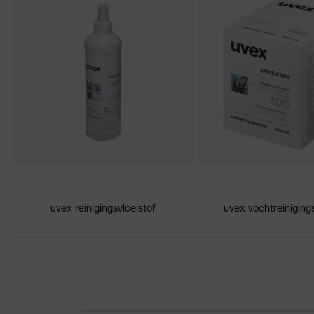
Eigenschappen
Uiterst krasbestendig aan de b
coating
chemicaliën
Eigenschappen
Contrastverhoging, Signaalkleu
lenstint
Geslacht
Unisex
Markering
W 166 FT CE - 5-1,4 W 1 FT K
Materiaal
Kunststof
frame
uvex reinigingsvloeistof
uvex vochtreiniging
Materiaal
Kunststof
frame
Materiaal lens
Polycarbonaat (PC)
Materiaal