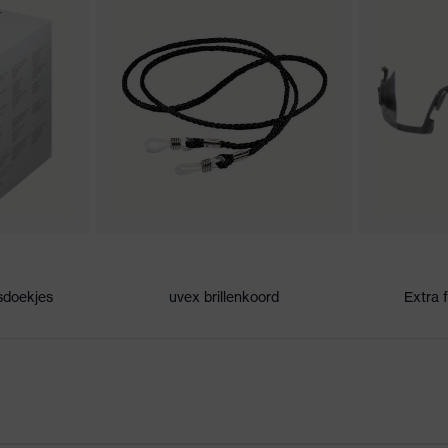
uitenkant, aan de binnenzijde condensvrij, bestendig tegen
rherkenning, Reduceert blauw licht
N CE
sdoekjes
uvex brillenkoord
Extra 