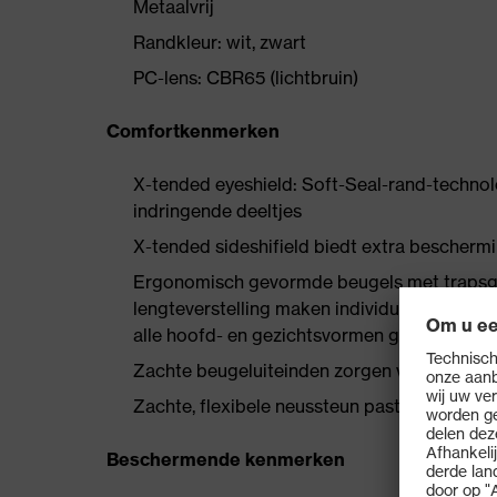
Metaalvrij
Randkleur: wit, zwart
PC-lens: CBR65 (lichtbruin)
Comfortkenmerken
X-tended eyeshield: Soft-Seal-rand-techno
indringende deeltjes
X-tended sideshifield biedt extra beschermi
Ergonomisch gevormde beugels met trapsgew
lengteverstelling maken individuele aanpas
alle hoofd- en gezichtsvormen gegarandeer
Zachte beugeluiteinden zorgen voor comfort
Zachte, flexibele neussteun past zich aan de
Beschermende kenmerken