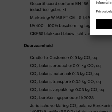
Gecertificeerd conform EN 166 (persoonlij
industrieel gebruik)
Markering: W 166 FT CE – 5-1,4 W1 FTKN CE
UV400 – 100% bescherming tegen gevaarlij
CBR65 blokkeert blauw licht van de zon en
Duurzaamheid
Cradle-to-Customer: 0.19 kg CO₂ eq
CO₂-balans productie: 0.01 kg CO₂ eq
CO₂-balans materiaal: 0.13 kg CO₂ eq
CO₂-balans transport: 0.02 kg CO₂ eq
CO₂-balans verpakking: 0.03 kg CO₂ eq
CO₂-berekeningsperiode: 11/2023
Juridische verklaring CO₂ balans: Bereke
14067) SimaPro 9.5.0.0 database ecoinvent