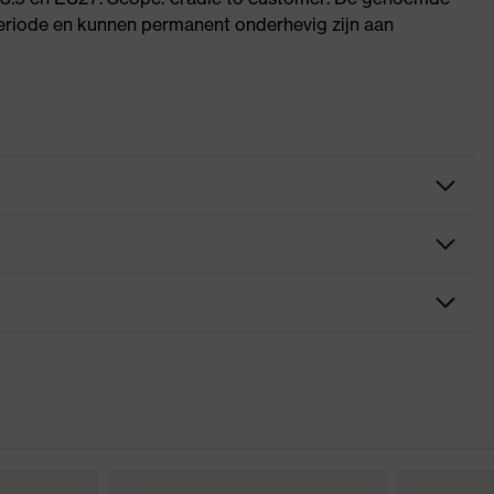
riode en kunnen permanent onderhevig zijn aan
 direct aan de lens bevestigde zachte neussteun, In lengte
wenkbrauwbescherming, Zachte, anti-slip-beugeluiteinden,
de zijbescherming
rklaringen