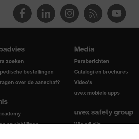
1:2000 + A2:2001
padvies
Media
rs zoeken
Persberichten
pedische bestellingen
Catalogi en brochures
ragen over de aanschaf?
Video's
uvex mobiele apps
nis
uvex safety group
 academy
n en richtlijnen
Wie wij zijn
ficaten
Hoe u ons kunt bereiken