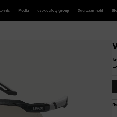
ennis
Media
uvex safety group
Duurzaamheid
Bl
V
Ar
E