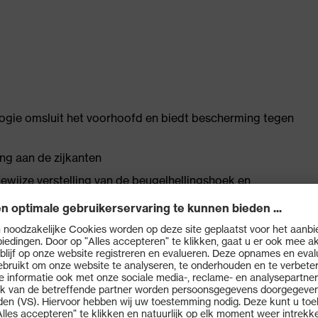
logie omsluit het voorhoofd en biedt bescherming tegen
ng aan de zijkanten
ijze verstelling van de beugelhellingshoek en
sing van de bril mogelijk, zodat een goede pasvorm voor
d is
abele, veilige steun zonder drukpunten
 drager aan en zorgt voor slipvrije en drukvrije pasvorm