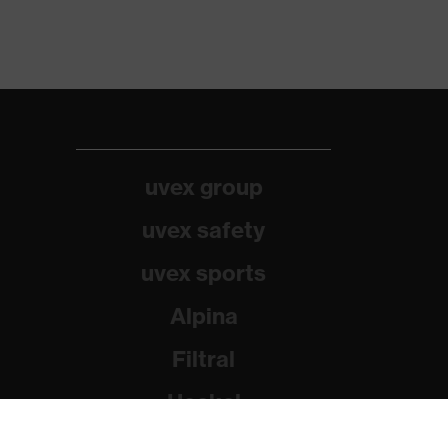
uvex group
uvex safety
uvex sports
Alpina
Filtral
Heckel
HexArmor