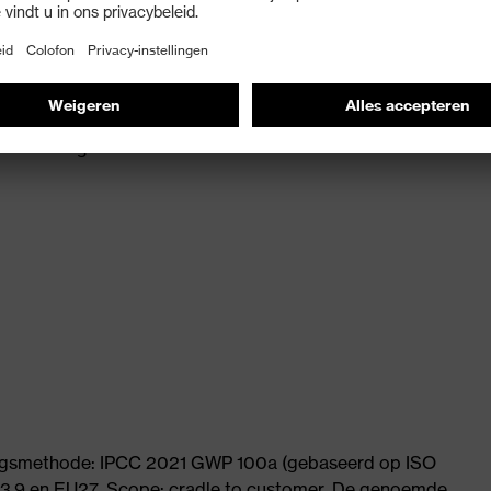
ke oogbescherming) en EN 172 (zonwerende filters voor
ke UVA- en UVB-straling tot 400 nm
 kunstmatige bronnen met 50 % tot 450 nm.
ningsmethode: IPCC 2021 GWP 100a (gebaseerd op ISO
 3.9 en EU27. Scope: cradle to customer. De genoemde