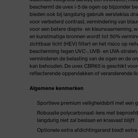
beschermt de uvex i-5 de ogen op bijzonder bet
bieden ook bij langdurig gebruik eersteklas d
voor verbeterd contrast, vermindering van blau
voor een betere diepte- en kleurwaarneming, wat
en kunstmatige bronnen wordt tot 50% vermind
zichtbaar licht (HEV) filtert en het risico op n
bescherming tegen UVC-, UVB- en UVA-stralen.
verminderen de belasting van de ogen en de o
kan behouden. De uvex CBR65 is geschikt voor b
reflecterende oppervlakken of veranderende l
Algemene kenmerken
Sportieve premium veiligheidsbril met een 
Robuuste polycarbonaat-lens met beproefde
langdurig niet zal beslaan en krasvast blijft
Optionele extra afdichtingsrand biedt extra 