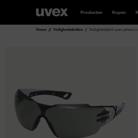
Producten
Kopen
K
Home
Veiligheidsbrillen
Veiligheidsbril uvex pheos c