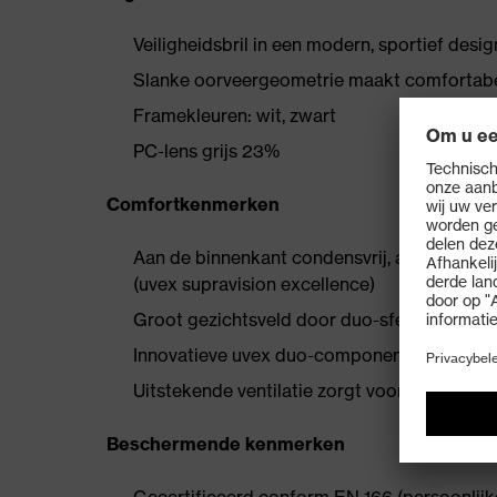
Veiligheidsbril in een modern, sportief desi
Slanke oorveergeometrie maakt comfortabe
Framekleuren: wit, zwart
PC-lens grijs 23%
Comfortkenmerken
Aan de binnenkant condensvrij, aan de bui
(uvex supravision excellence)
Groot gezichtsveld door duo-sferische lens
Innovatieve uvex duo-component technolog
Uitstekende ventilatie zorgt voor een gezo
Beschermende kenmerken