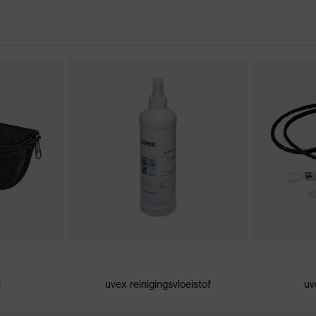
rklaringen
uitenkant, aan de binnenzijde condensvrij, bestendig tegen
, gemiddelde luchtvochtigheid, schoon
i
uvex reinigingsvloeistof
uv
KN CE