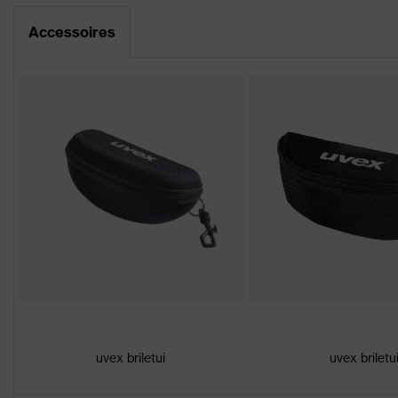
Awards
Red Dot Design Award 2016
Accessoires
Downloadportaal voor CE-conformiteitsve
Coating
uvex supravision excellence
Aanduiding
uvex pheos cx2
productfamilie
Eigenschappen
Uiterst krasbestendig aan de b
coating
chemicaliën
Eigenschappen
Signaalkleurherkenning
lenstint
Geschikt voor
droog, matige hoeveelheid vuil
werkomgeving
Geslacht
Unisex
uvex briletui
uvex briletu
Markering
W 166 FT CE - 5-2,5 W 1 FT 