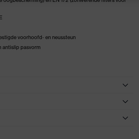
ke oogbescherming) en EN 172 (zonwerende filters voor
E
estigde voorhoofd- en neussteun
n antislip pasvorm
 direct aan de lens bevestigde zachte neussteun, Bijkomende
 anti-slip-beugeluiteinden, Innovatieve lensgeometrie