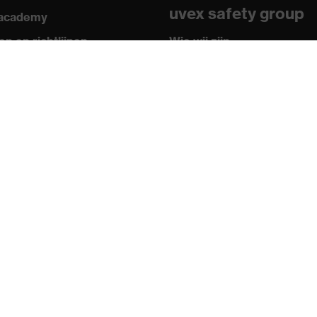
uvex safety group
 academy
egen schittering
n en richtlijnen
Wie wij zijn
ficaten
Hoe u ons kunt bereiken
Contact
Colofon
Privacybeleid
hnology, uvex supravision coatingtechnologie, uvex x-stream
ology