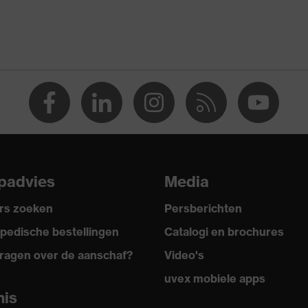
padvies
Media
2022, EN 172:1994 + A1:2000 + A2:2001
rs zoeken
Persberichten
pedische bestellingen
Catalogi en brochures
ragen over de aanschaf?
Video's
uvex mobiele apps
nis