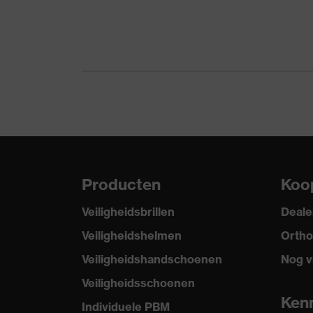
Materiaal
Kunststof
frame
Materiaal
Kunststof
frame
Materiaal lens
Polycarbonaat (PC)
Materiaal
Kunststof, Kunststof
montuur
Producten
Koo
Norm
EN 166:2001, EN ISO 16321-1:
Veiligheidsbrillen
Deale
Product
veiligheidsbril
categorie
Veiligheidshelmen
Ortho
Veiligheidshandschoenen
Nog v
Producttype
Veiligheidsbrillen
Veiligheidsschoenen
Glastint
grijs 23%
Ken
Individuele PBM