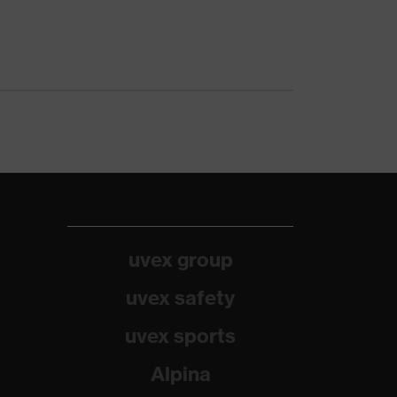
uvex group
uvex safety
uvex sports
Alpina