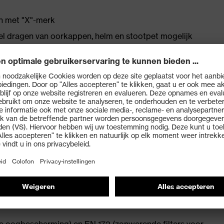
gn met "X"-merk
l dragen van oorkappen, helm en stootpet mogelijk
tenkant extreem krasbestendig en chemicaliënbestendig
ie voor maximaal draagcomfort
nd oogklimaat