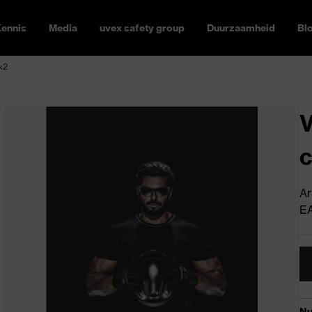
ennis
Media
uvex safety group
Duurzaamheid
Bl
x2
V
Ar
E