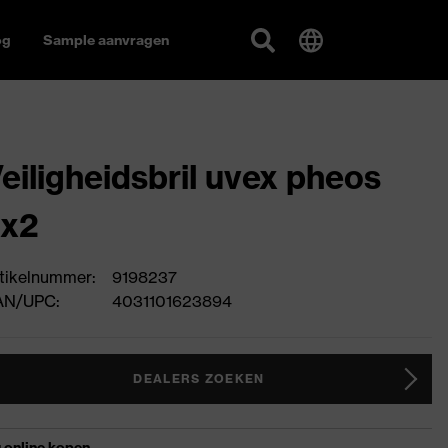
og
Sample aanvragen
eiligheidsbril uvex pheos
cx2
tikelnummer:
9198237
AN/UPC:
4031101623894
DEALERS ZOEKEN