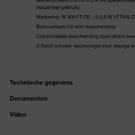
Gecertificeerd conform EN 166 (persoonlij
industrieel gebruik)
Markering: W 166 FT CE – 5-2,5 W 1 FTKN C
Betrouwbare UV-400-bescherming
Comfortabele bescherming door direct bev
X-Twist-oorveer-technologie voor stevige e
Technische gegevens
Documenten
Zoek kleur
zwart, wit
(filter)
Video
Informatieblad
Bril met één doorlopende lens,
uitrusting
wenkbrauwbescherming, Zachte,
CE-conformiteitsverklaring