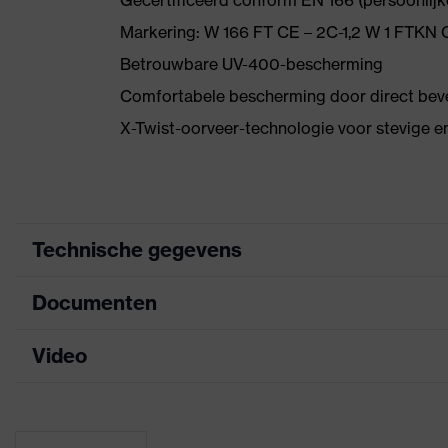
Gecertificeerd conform EN 166 (persoonlij
Markering: W 166 FT CE – 2C-1,2 W 1 FTKN 
Betrouwbare UV-400-bescherming
Comfortabele bescherming door direct bev
X-Twist-oorveer-technologie voor stevige e
Technische gegevens
Documenten
Zoek kleur
grijs, blauw
(filter)
Video
Informatieblad
Bril met één doorlopende lens,
uitrusting
wenkbrauwbescherming, Zachte,
CE-conformiteitsverklaring
Awards
Red Dot Design Award 2016