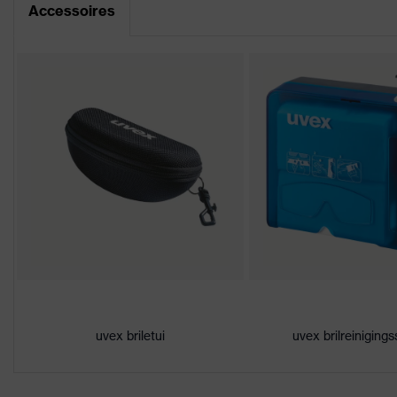
Accessoires
Downloadportaal voor CE-conformiteitsve
Coating
uvex supravision excellence
Aanduiding
uvex pheos cx2
productfamilie
Eigenschappen
Uiterst krasbestendig aan de b
coating
chemicaliën
Eigenschappen
Geen speciale eigenschappen
lenstint
Geschikt voor
droog, matige hoeveelheid vuil
werkomgeving
Geslacht
Unisex
uvex briletui
uvex brilreinigings
Markering
W 166 FT CE - 2C-1,2 W 1 FT
Materiaal
Kunststof