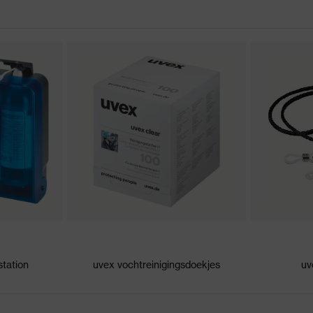
rklaringen
uitenkant, aan de binnenzijde condensvrij, bestendig tegen
, gemiddelde luchtvochtigheid, schoon
station
uvex vochtreinigingsdoekjes
uv
 KN CE