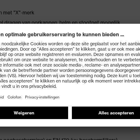
gn met "X"-merk
l dragen van oorkappen, helm en stootpet mogelijk
tenkant extreem krasbestendig en chemicaliënbestendig
ie voor maximaal draagcomfort
nd oogklimaat