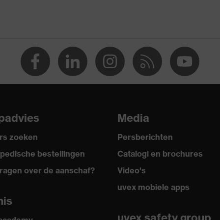
padvies
Media
2022, EN 170:2002
rs zoeken
Persberichten
pedische bestellingen
Catalogi en brochures
ragen over de aanschaf?
Video's
uvex mobiele apps
nis
uvex safety group