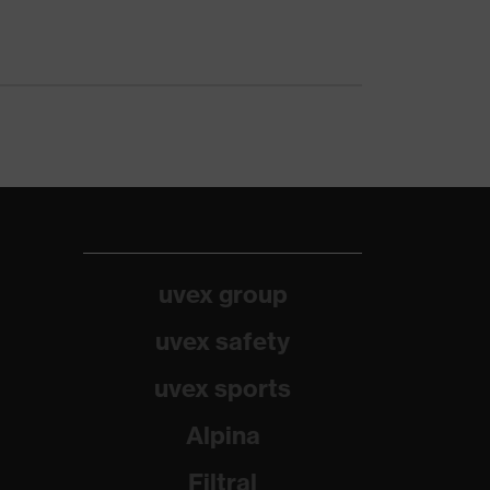
uvex group
uvex safety
uvex sports
Alpina
Filtral