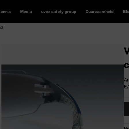
ennis
Media
uvex safety group
Duurzaamheid
Bl
x2
V
Ar
E