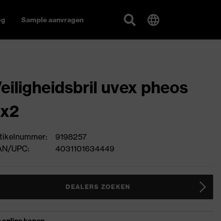
og
Sample aanvragen
eiligheidsbril uvex pheos
cx2
tikelnummer:
9198257
AN/UPC:
4031101634449
DEALERS ZOEKEN