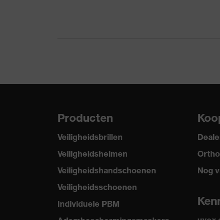
frame
Materiaal
Kunststof
frame
Materiaal lens
Polycarbonaat (PC)
Materiaal
Kunststof, Kunststof
montuur
Producten
Koo
Norm
EN 166:2001, EN ISO 16321-1:
Veiligheidsbrillen
Deale
Product
veiligheidsbril
categorie
Veiligheidshelmen
Ortho
Veiligheidshandschoenen
Nog v
Producttype
Veiligheidsbrillen
Veiligheidsschoenen
Glastint
kleurloos
Ken
Individuele PBM
Beschermend