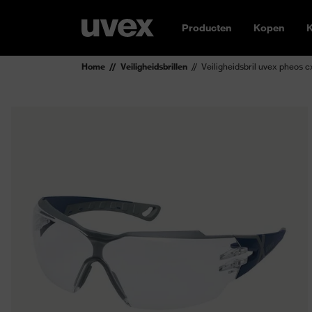
Producten
Kopen
K
Home
Veiligheidsbrillen
Veiligheidsbril uvex pheos c