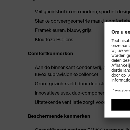
Veiligheidsbril in een modern, sportief desi
Slanke oorveergeometrie maakt comfortabe
Framekleuren: blauw, grijs
Kleurloze PC-lens
Comfortkenmerken
Aan de binnenkant condensvrij, aan de bui
(uvex supravision excellence)
Groot gezichtsveld door duo-sferische lens
Innovatieve uvex duo-component technolog
Uitstekende ventilatie zorgt voor een gezo
Beschermende kenmerken