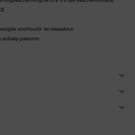
ke oogbescherming) en EN 170 (uv-beschermfilters)
CE
estigde voorhoofd- en neussteun
n antislip pasvorm
 direct aan de lens bevestigde zachte neussteun, Bijkomende
 anti-slip-beugeluiteinden, Innovatieve lensgeometrie