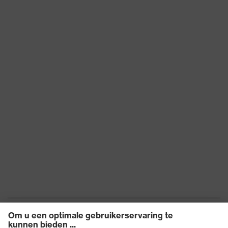
Materiaal
gerecycleerd plastiek,
montuur
gerecycleerd plastiek
EN 166:2001, EN ISO 16321-
Norm
1:2022, EN 170:2002
Pasvorm
universele pasvorm
Product
veiligheidsbril
categorie
Producttype
Veiligheidsbrillen
Glastint
kleurloos
Beschermend
UV-bescherming
filter
Zoek de kleur