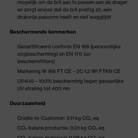
mogelijk om de bril aan te passen aan de drager
en zorgt ervoor dat de bril prettig zit, een
drukvrije pasvorm heeft en niet wegglijdt
Beschermende kenmerken
Gecertificeerd conform EN 166 (persoonlijke
oogbescherming) en EN 170 (uv-
beschermfilters)
Markering W 166 FT CE – 2C-1,2 W1 FTKN CE
UV400 – 100% bescherming tegen gevaarlijke
UV-straling tot 400 nm
Duurzaamheid
Cradle-to-Customer: 0.11 kg CO₂ eq
CO₂-balans productie: 0.01 kg CO₂ eq
CO₂-balans materiaal: 0.05 kg CO₂ eq