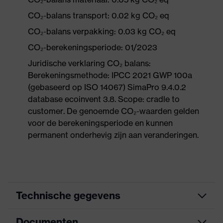
CO₂-balans transport: 0.02 kg CO₂ eq
CO₂-balans verpakking: 0.03 kg CO₂ eq
CO₂-berekeningsperiode: 01/2023
Juridische verklaring CO₂ balans:
Berekeningsmethode: IPCC 2021 GWP 100a
(gebaseerd op ISO 14067) SimaPro 9.4.0.2
database ecoinvent 3.8. Scope: cradle to
customer. De genoemde CO₂-waarden gelden
voor de berekeningsperiode en kunnen
permanent onderhevig zijn aan veranderingen.
Technische gegevens
Documenten
Marketingkleur
antraciet, jade