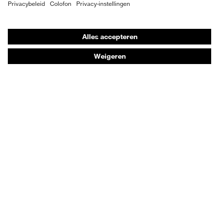
Individuele PBM
Adembeschermingsmaskers
Gehoorbescherming
Beschermende kleding en workwear
Productadvisering
Handbescherming: uvex Chemical Expert System
Oogbescherming: Toepassingsaanbevelingen
Technologieën
Onderscheidingen
Koopadvies
Dealers zoeken
Orthopedische bestellingen