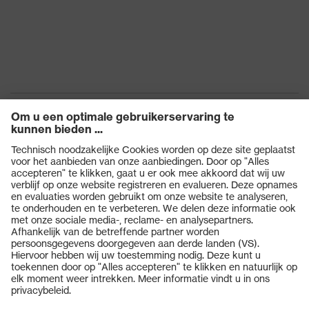
Zoek de kleur
(filter) van de
kleurloos
lens
Transmissie
91%
UV-
UV400
bescherming
uvex-
uvex supravision
technologie
coatingtechnologie
Producten
Veiligheidsbrillen
Veiligheidshelmen
Veiligheidshandschoenen
Veiligheidsschoenen