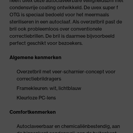
heeft uvex deze autoclaveerbare veiligheidsbril met
condensvrije coating ontwikkeld. De uvex super f
OTG is speciaal bedoeld voor het meermaals
steriliseren in een autoclaaf. Als overzetbril past de
bril ook probleemloos over conventionele
correctiebrillen. De bril is daarmee bijvoorbeeld
perfect geschikt voor bezoekers.
Algemene kenmerken
Overzetbril met veer-scharnier-concept voor
correctiebrildragers
Framekleuren: wit, lichtblauw
Kleurloze PC-lens
Comfortkenmerken
Autoclaveerbaar en chemicaliënbestendig, aan