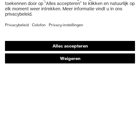
Veiligheidshandschoenen
Veiligheidsschoenen
Individuele PBM
Adembeschermingsmaskers
Gehoorbescherming
Beschermende kleding en workwear
Productadvisering
Handbescherming: uvex Chemical Expert System
Oogbescherming: Toepassingsaanbevelingen
Technologieën
Onderscheidingen
Koopadvies