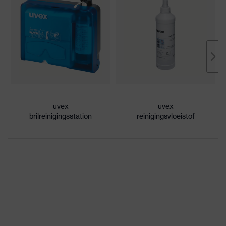
conformiteitsverklaringen
Aanduiding
uvex suxxeed
productfamilie
meekleurend, Uiterst
Eigenschappen
krasbestendig aan de buitenkant,
coating
aan de binnenzijde condensvrij,
bestendig tegen chemicaliën
uvex
uvex
Eigenschappen
meekleurend
brilreinigingsstation
reinigingsvloeistof
lenstint
Geslacht
Unisex
W 166 FT CE - 2-1,2 W 1 FT KN
Markering
CE
Materiaal
Kunststof
frame