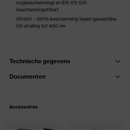
oogbescherming) en EN 170 (UV-
beschermingsfilter)
UV400 – 100% bescherming tegen gevaarlijke
UV-straling tot 400 nm
Technische gegevens
Documenten
Marketingkleur
zwart, lichtgrijs
Zoek kleur
zwart, wit
Informatieblad
(filter)
Accessoires
Zachte, anti-slip-beugeluiteinden,
CE-conformiteitsverklaring
uitrusting
Zachte neussteun
Downloadportaal voor CE-
Coating
uvex supravision variomatic