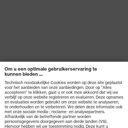
Zoek de kleur
(filter) van de
kleurloos, grijs
lens
Transmissie
16% - 83%
UV-
UV400
bescherming
Multi-component technology,
uvex-
uvex supravision
technologie
coatingtechnologie
Producten
Veiligheidsbrillen
Veiligheidshelmen