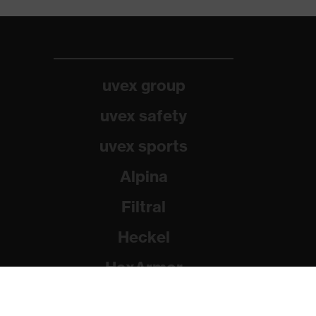
uvex group
uvex safety
uvex sports
Alpina
Filtral
Heckel
HexArmor
Rainer Winter Stiftung