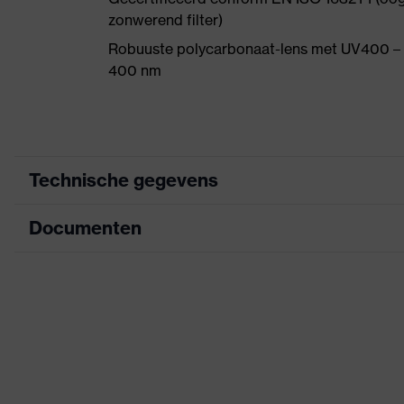
zonwerend filter)
Robuuste polycarbonaat-lens met UV400 – vo
400 nm
Technische gegevens
Documenten
Zoek kleur (filter)
grijs
Bril met één doorlopende len
uitrusting
Informatieblad
Verstelbare neussteun, geï
Coating
uvex AS
CE-conformiteitsverklaring
Eigenschappen
Downloadportaal voor CE-conformiteitsve
aan beide zijden krasbeste
coating