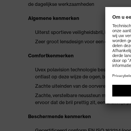
de dagelijkse werkzaamheden
Algemene kenmerken
Uiterst sportieve veiligheidsbril, ideaal v
Zeer groot lensdesign voor een onbeperkt, b
Comfortkenmerken
Uvex polavision technologie beschermt tegen 
ontlast op deze wijze de ogen, bijv. bij ref
Zachte uiteinden van de oorveren zorgen vo
Zachte, verstelbare neussteun maakt het mog
ervoor dat de bril prettig zit, een drukvrije 
Beschermende kenmerken
Gecertificeerd conform EN ISO 16321-1 (oog