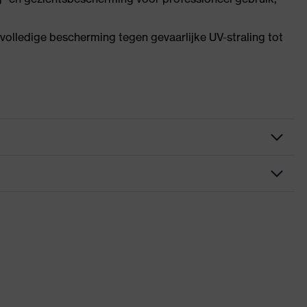
lledige bescherming tegen gevaarlijke UV-straling tot
s, uitstekende ventilatie, Zachte, anti-slip-beugeluiteinden,
ntegreerde zijbescherming
rklaringen
ndig