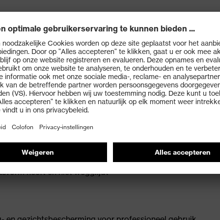
oor modebewuste dragers
reed zichtveld en extra veiligheid
reflecties en optische irritatie in de buitenlucht en
lecterende oppervlakken zoals water of glas
or een comfortabele, veilige grip zonder drukpunten
elijk om de bril aan te passen aan de drager en zorgt
pasvorm heeft en niet wegglijdt
- en gezichtsbescherming voor professioneel gebruik,