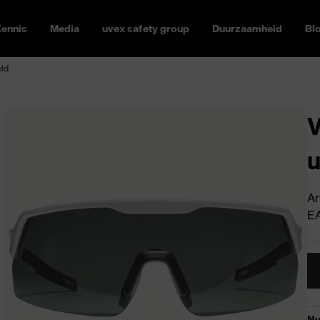
ennis
Media
uvex safety group
Duurzaamheid
Bl
eld
V
u
Ar
E