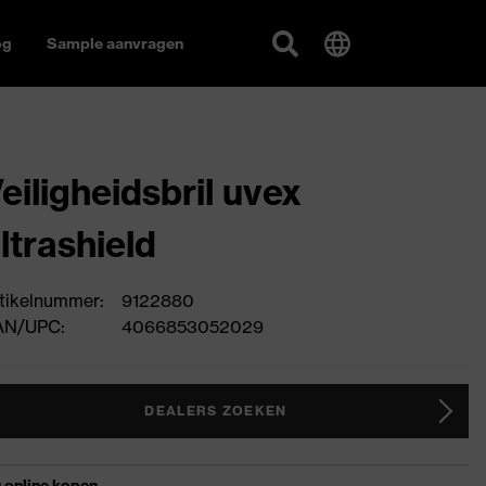
og
Sample aanvragen
eiligheidsbril uvex
ltrashield
tikelnummer:
9122880
AN/UPC:
4066853052029
DEALERS ZOEKEN