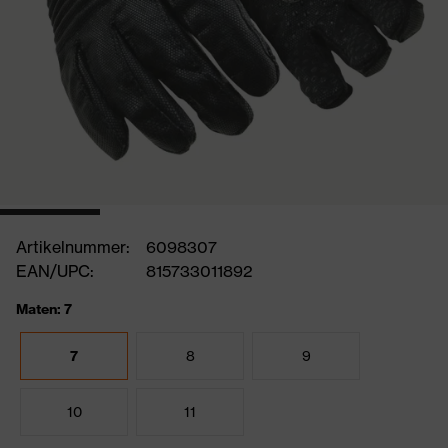
Artikelnummer:
6098307
EAN/UPC:
815733011892
Maten: 7
7
8
9
10
11