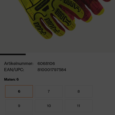
Artikelnummer:
6068106
EAN/UPC:
810001797584
Maten: 6
6
7
8
9
10
11