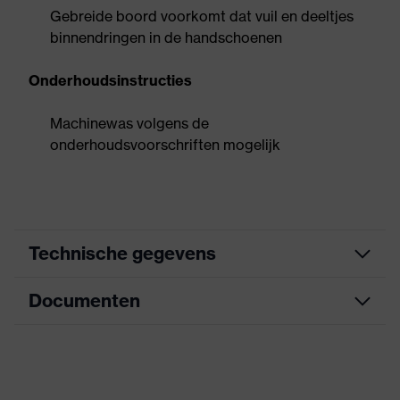
Gebreide boord voorkomt dat vuil en deeltjes
binnendringen in de handschoenen
Onderhoudsinstructies
Machinewas volgens de
onderhoudsvoorschriften mogelijk
Technische gegevens
Documenten
Zoek kleur
oranje, wit
(filter)
Informatieblad
met gebreide boord, met
Uitvoering
SuperFabric®-
beschermkussentjes