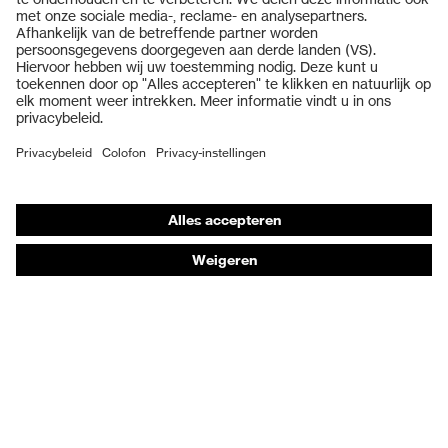
Veiligheidsbrillen
Veiligheidshelmen
Veiligheidshandschoenen
Veiligheidsschoenen
Individuele PBM
Adembeschermingsmaskers
Gehoorbescherming
Beschermende kleding en workwear
Productadvisering
Handbescherming: uvex Chemical Expert System
Oogbescherming: Toepassingsaanbevelingen
Technologieën