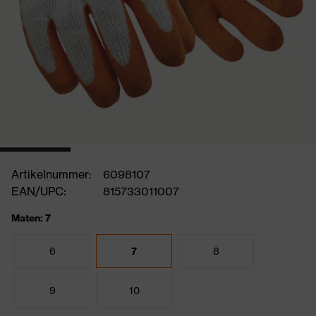
Artikelnummer:
6098107
EAN/UPC:
815733011007
Maten: 7
6
7
8
9
10