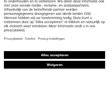
Veiligheidsbrillen
Veiligheidshelmen
Veiligheidshandschoenen
Veiligheidsschoenen
Individuele PBM
Adembeschermingsmaskers
Gehoorbescherming
Beschermende kleding en workwear
Productadvisering
Handbescherming: uvex Chemical Expert System
Oogbescherming: Toepassingsaanbevelingen
Technologieën