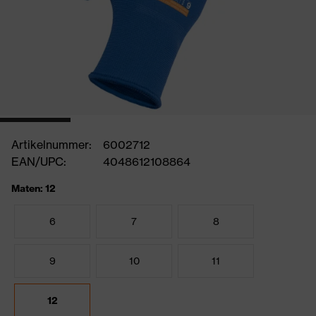
Artikelnummer:
6002712
EAN/UPC:
4048612108864
Maten: 12
6
7
8
9
10
11
12