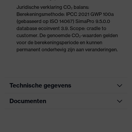
Juridische verklaring CO₂ balans:
Berekeningsmethode: IPCC 2021 GWP 100a
(gebaseerd op ISO 14067) SimaPro 9.5.0.0
database ecoinvent 3.9. Scope: cradle to
customer. De genoemde CO₂-waarden gelden
voor de berekeningsperiode en kunnen
permanent onderhevig zijn aan veranderingen.
Technische gegevens
Documenten
Marketingkleur
antraciet
Zoek kleur (filter)
zwart, blauw
Informatieblad
Uitvoering
met gebreide boord