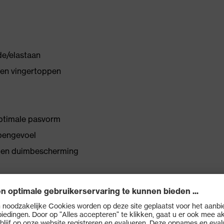
de/elastaan
en vingertoppen
optimale pasvorm
ppengevoel
d en duimbescherming