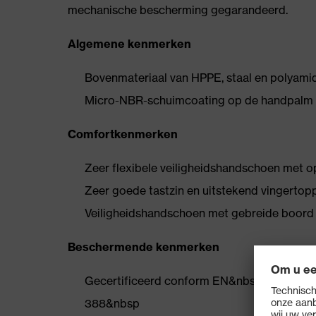
mechanische bescherming gegarandeerd.
Algemene kenmerken
Bovenmateriaal van HPPE, staal en polyami
Micro-NBR-schuimcoating op de handpalm 
Comfortkenmerken
Zeer flexibele veiligheidshandschoen met 
Zeer goede tastzin en uitstekend vingerto
Veiligheidshandschoen met gebreide boor
Beschermende kenmerken
Gecertificeerd conform EN&nbsp
388&nbsp