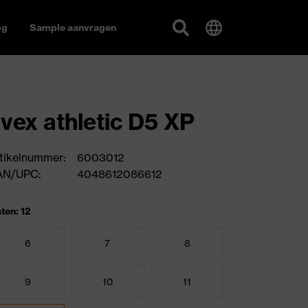
og
Sample aanvragen
vex athletic D5 XP
tikelnummer:
6003012
AN/UPC:
4048612086612
ten: 12
6
7
8
9
10
11