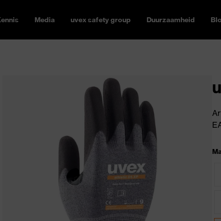
ennis
Media
uvex safety group
Duurzaamheid
Bl
u
Ar
E
Ma