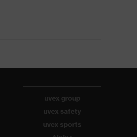
uvex group
uvex safety
uvex sports