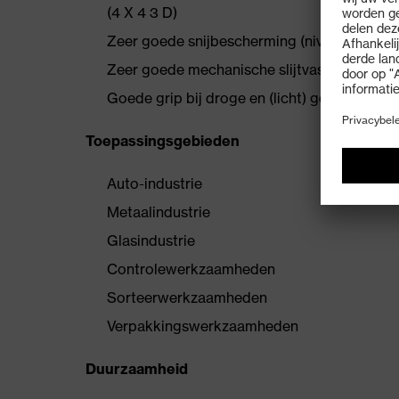
(4 X 4 3 D)
Zeer goede snijbescherming (niveau D)
Zeer goede mechanische slijtvastheid
Goede grip bij droge en (licht) geoliede/na
Toepassingsgebieden
Auto-industrie
Metaalindustrie
Glasindustrie
Controlewerkzaamheden
Sorteerwerkzaamheden
Verpakkingswerkzaamheden
Duurzaamheid