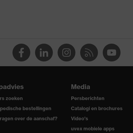
enen
shandschoenen
chaafwonden, Bescherming tegen beknellingen, Bescherming
scherming tegen snijwonden
screens
r OEKO-TEX®
padvies
Media
:2016 + A1:2018, EN ISO 21420:2020
rs zoeken
Persberichten
pedische bestellingen
Catalogi en brochures
ragen over de aanschaf?
Video's
uvex mobiele apps