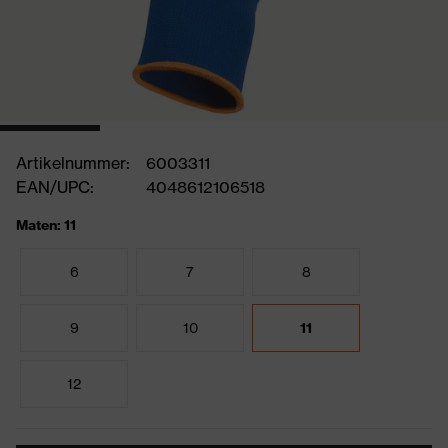
Artikelnummer:
6003311
EAN/UPC:
4048612106518
Maten: 11
6
7
8
9
10
11
12