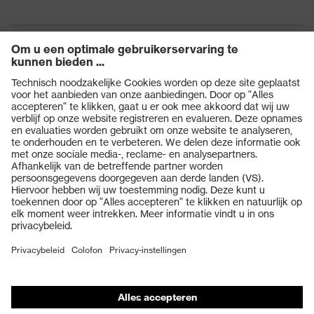
Producten
Veiligheidsbrillen
Veiligheidshelmen
Veiligheidshandschoenen
Veiligheidsschoenen
Individuele PBM
Adembeschermingsmaskers
Gehoorbescherming