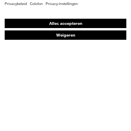
Individuele PBM
Adembeschermingsmaskers
Gehoorbescherming
Beschermende kleding en workwear
Productadvisering
Handbescherming: uvex Chemical Expert System
Oogbescherming: Toepassingsaanbevelingen
Technologieën
Onderscheidingen
Koopadvies
Dealers zoeken