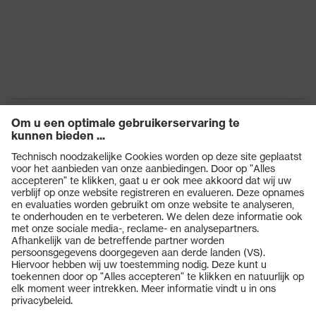
Technology, uvex
uvex-technologie
climazone, Geschikt voor
touchscreens, 3D
ErgoFlex Technology
Hergebruik
Herbruikbaar (R)
STANDARD 100 door
Certificaten
OEKO-TEX®
EN 388:2016 + A1:2018,
Norm
EN ISO 21420:2020
Producten
Veiligheidsbrillen
Veiligheidshelmen
Veiligheidshandschoenen
Veiligheidsschoenen