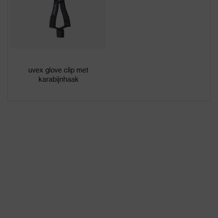
uvex bamboo Twinflex
productfamilie
Geschikt voor vochtige
Geschikt voor
en olieachtige
werkomgeving
werkomstandigheden
uvex glove clip met
Geslacht
Unisex
karabijnhaak
Vrij van schadelijke
Gezondheidsbescherming
oplosmiddelen (DMF,
TEA)
Bamboe-viscose, High
Performance-
Materiaal buitenkant
polyethyleen (HPPE),
schoen
Glasvezel, Polyamide
(PA)
Product categorie
Veiligheidshandschoenen