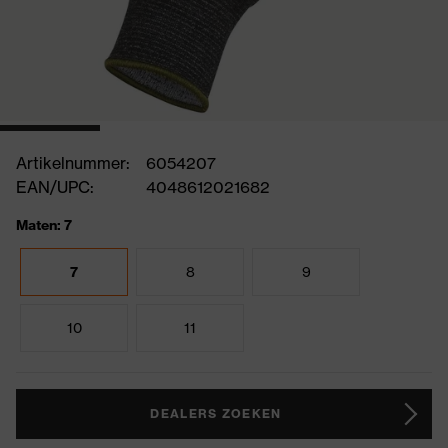
Artikelnummer:
6054207
EAN/UPC:
4048612021682
Maten: 7
7
8
9
10
11
DEALERS ZOEKEN