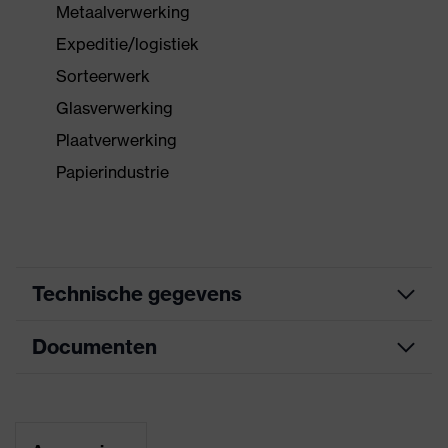
Metaalverwerking
Expeditie/logistiek
Sorteerwerk
Glasverwerking
Plaatverwerking
Papierindustrie
Technische gegevens
Documenten
Uitvoering
Geen informatie
Coating
zonder coating
Informatieblad
Aanduiding
uvex bamboo Twinflex