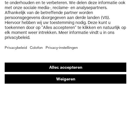
Veiligheidsbrillen
Veiligheidshelmen
Veiligheidshandschoenen
Veiligheidsschoenen
Individuele PBM
Adembeschermingsmaskers
Gehoorbescherming
Beschermende kleding en workwear
Productadvisering
Handbescherming: uvex Chemical Expert System
Oogbescherming: Toepassingsaanbevelingen
Technologieën