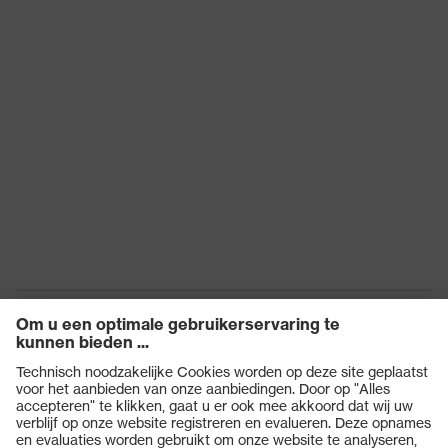
Lengte handschoen
36
EN 407:2020, EN
Norm
388:2016 + A1:2018, EN
ISO 21420:2020
Producten