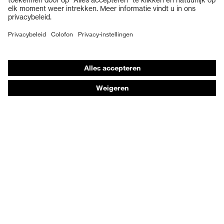
Veiligheidsschoenen
Individuele PBM
Adembeschermingsmaskers
Gehoorbescherming
Beschermende kleding en workwear
Productadvisering
Handbescherming: uvex Chemical Expert System
Oogbescherming: Toepassingsaanbevelingen
Technologieën
Onderscheidingen
Koopadvies