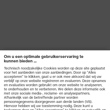
uvex-kwaliteitszegel
Made in Germany
Bamboo TwinFlex®
Technology, uvex
climazone, Geschikt voor
uvex-technologie
touchscreens, 3D
ErgoFlex Technology,
Xtra Grip Technology
Hergebruik
Herbruikbaar (R)
STANDARD 100 door
Certificaten
OEKO-TEX®
Producten
EN 407:2020, EN
Norm
388:2016 + A1:2018, EN
Veiligheidsbrillen
ISO 21420:2020
Veiligheidshelmen
Veiligheidshandschoenen