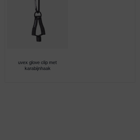
3/4 van de achterkant
Coating oppervlak
van de hand, Palm
Aanduiding
uvex bamboo Twinflex
productfamilie
Geschikt voor natte en
Geschikt voor
olieachtige
werkomgeving
uvex glove clip met
werkomgevingen
karabijnhaak
Geslacht
Unisex
Vrij van schadelijke
Gezondheidsbescherming
oplosmiddelen (DMF,
TEA)
Bamboe-viscose, High
Performance-
Materiaal buitenkant
polyethyleen (HPPE),
schoen
Glasvezel, Polyamide