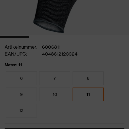
Artikelnummer:
6006811
EAN/UPC:
4048612123324
Maten: 11
6
7
8
9
10
11
12