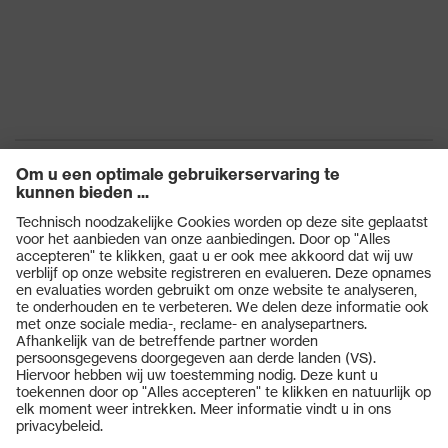
Hergebruik
Herbruikbaar (R)
proDerm, STANDARD
100 door OEKO-TEX®,
Certificaten
Geschiktheid voor
contact met
levensmiddelen
EN 407:2020, EN
Norm
388:2016 + A1:2018, EN
ISO 21420:2020
Producten
Veiligheidsbrillen
Veiligheidshelmen
Veiligheidshandschoenen
Veiligheidsschoenen