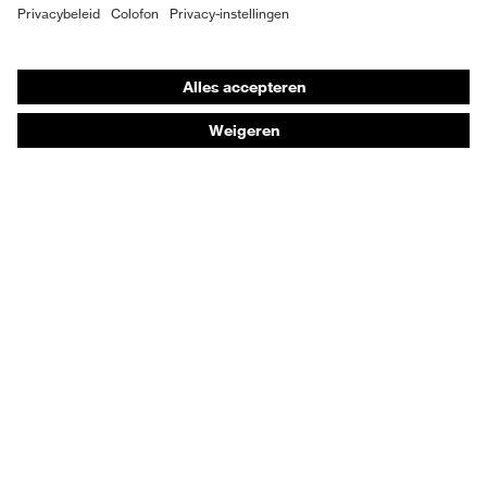
Individuele PBM
Adembeschermingsmaskers
Gehoorbescherming
Beschermende kleding en workwear
Productadvisering
Handbescherming: uvex Chemical Expert System
Oogbescherming: Toepassingsaanbevelingen
Technologieën
Onderscheidingen
Koopadvies
Dealers zoeken