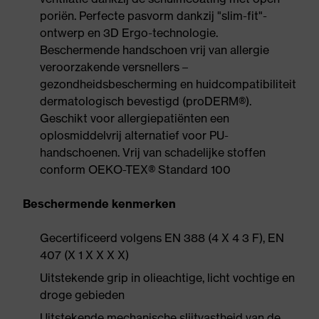
poriën. Perfecte pasvorm dankzij "slim-fit"-
ontwerp en 3D Ergo-technologie.
Beschermende handschoen vrij van allergie
veroorzakende versnellers –
gezondheidsbescherming en huidcompatibiliteit
dermatologisch bevestigd (proDERM®).
Geschikt voor allergiepatiënten een
oplosmiddelvrij alternatief voor PU-
handschoenen. Vrij van schadelijke stoffen
conform OEKO-TEX® Standard 100
Beschermende kenmerken
Gecertificeerd volgens EN 388 (4 X 4 3 F), EN
407 (X 1 X X X X)
Uitstekende grip in olieachtige, licht vochtige en
droge gebieden
Uitstekende mechanische slijtvastheid van de