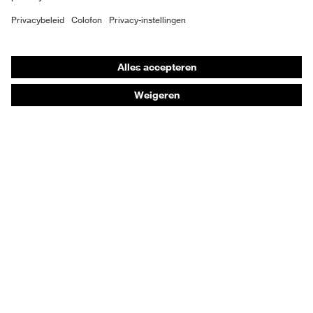
Individuele PBM
Adembeschermingsmaskers
Gehoorbescherming
Beschermende kleding en workwear
Productadvisering
Handbescherming: uvex Chemical Expert System
Oogbescherming: Toepassingsaanbevelingen
Technologieën
Onderscheidingen
Koopadvies
Dealers zoeken