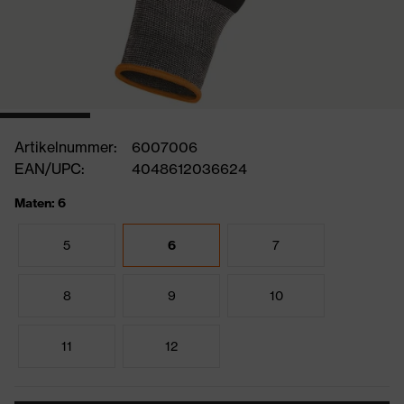
Artikelnummer:
6007006
EAN/UPC:
4048612036624
Maten: 6
5
6
7
8
9
10
11
12