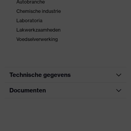
Autobranche
Chemische industrie
Laboratoria
Lakwerkzaamheden
Voedselverwerking
Technische gegevens
Documenten
Zoek kleur (filter)
blauw
Uitvoering
met kap
Informatieblad
Coating
NBR
CE-conformiteitsverklaring
Coating oppervlak
Volledig gecoat