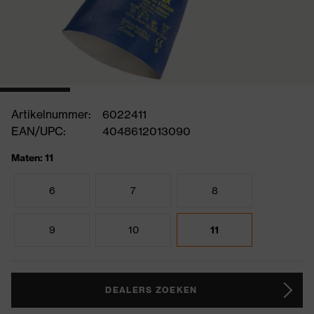
Artikelnummer:
6022411
EAN/UPC:
4048612013090
Maten: 11
6
7
8
9
10
11
DEALERS ZOEKEN