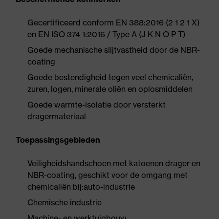
Gecertificeerd conform EN 388:2016 (2 1 2 1 X)
en EN ISO 374-1:2016 / Type A (J K N O P T)
Goede mechanische slijtvastheid door de NBR-
coating
Goede bestendigheid tegen veel chemicaliën,
zuren, logen, minerale oliën en oplosmiddelen
Goede warmte-isolatie door versterkt
dragermateriaal
Toepassingsgebieden
Veiligheidshandschoen met katoenen drager en
NBR-coating, geschikt voor de omgang met
chemicaliën bij:auto-industrie
Chemische industrie
Machine- en werktuigbouw