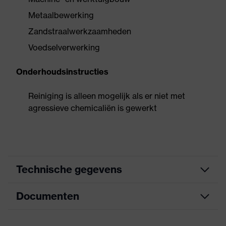
Metaalbewerking
Zandstraalwerkzaamheden
Voedselverwerking
Onderhoudsinstructies
Reiniging is alleen mogelijk als er niet met
agressieve chemicaliën is gewerkt
Technische gegevens
Documenten
Uitvoering
met kap
Coating
NBR