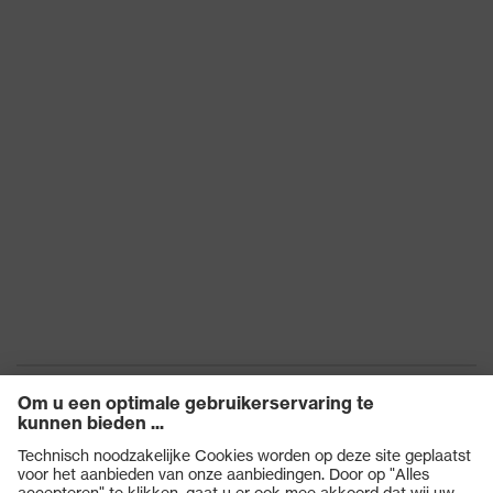
Beschermt tegen
chemische risico's
alkaliën, Beschermt
tegen zuren, Beschermt
tegen mineraaloliën
Bescherming tegen
Beschermt tegen
thermische risico's
contactwarmte
uvex-kwaliteitszegel
Made in Germany
uvex-technologie
3D ErgoFlex Technology
Hergebruik
Herbruikbaar (R)
STANDARD 100 door
OEKO-TEX®,
Certificaten
Geschiktheid voor
contact met
levensmiddelen
Lengte handschoen
35