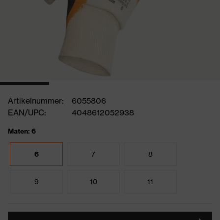
Artikelnummer:
6055806
EAN/UPC:
4048612052938
Maten: 6
6
7
8
9
10
11